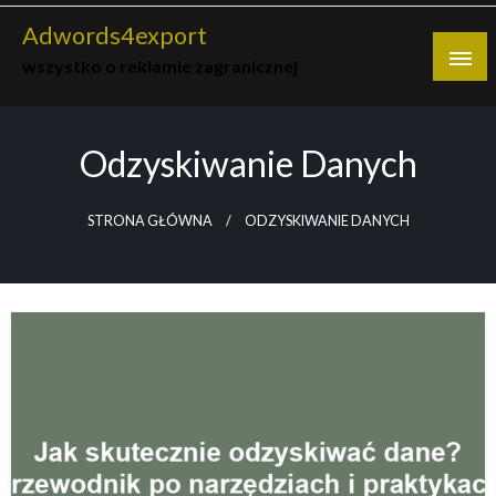
Skip
Adwords4export
to
wszystko o reklamie zagranicznej
content
Odzyskiwanie Danych
STRONA GŁÓWNA
ODZYSKIWANIE DANYCH