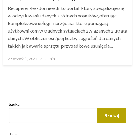
Recuperer-les-donnees.fr to portal, który specjalizuje się
w odzyskiwaniu danych z różnych nośników, oferując
kompleksowe usługi i narzędzia, które pomagają
użytkownikom w trudnych sytuacjach związanych z utratą
danych. W obliczu rosnącej liczby zagrożeń dla danych,
takich jak awarie sprzętu, przypadkowe usunięcia…
Opublikowane
27 września, 2024
admin
w
Szukaj
Szukaj
Tagi