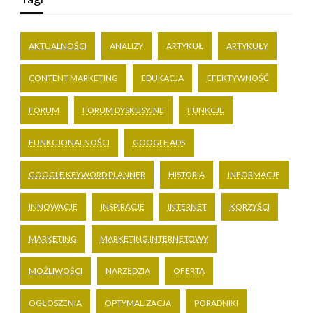
AKTUALNOŚCI
ANALIZY
ARTYKUŁ
ARTYKUŁY
CONTENT MARKETING
EDUKACJA
EFEKTYWNOŚĆ
FORUM
FORUM DYSKUSYJNE
FUNKCJE
FUNKCJONALNOŚCI
GOOGLE ADS
GOOGLE KEYWORD PLANNER
HISTORIA
INFORMACJE
INNOWACJE
INSPIRACJE
INTERNET
KORZYŚCI
MARKETING
MARKETING INTERNETOWY
MOŻLIWOŚCI
NARZĘDZIA
OFERTA
OGŁOSZENIA
OPTYMALIZACJA
PORADNIKI