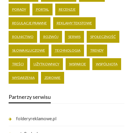
PORADY
PORTAL
RECENZJE
REGULACJE PRAWNE
REKLAMY TEKSTOWE
ROLNICTWO
ROZWÓJ
SERWIS
SPOŁECZNOŚĆ
SŁOWA KLUCZOWE
TECHNOLOGIA
TRENDY
TREŚCI
UŻYTKOWNICY
WSPARCIE
WSPÓLNOTA
WYDARZENIA
ZDROWIE
Partnerzy serwisu
folderyreklamowe.pl