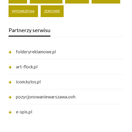
WYDARZENIA
ZDROWIE
Partnerzy serwisu
folderyreklamowe.pl
art-flock.pl
icom.kylos.pl
pozycjonowaniewarszawa.ovh
e-spis.pl