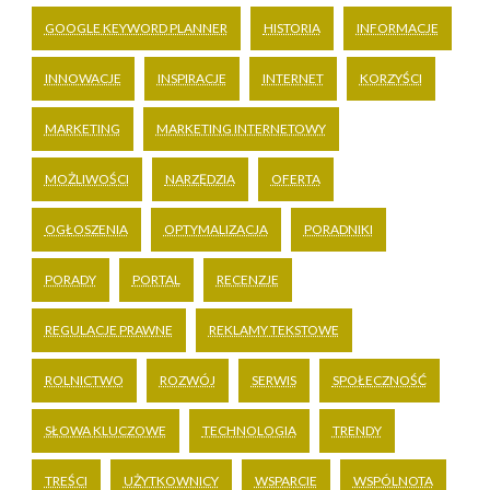
GOOGLE KEYWORD PLANNER
HISTORIA
INFORMACJE
INNOWACJE
INSPIRACJE
INTERNET
KORZYŚCI
MARKETING
MARKETING INTERNETOWY
MOŻLIWOŚCI
NARZĘDZIA
OFERTA
OGŁOSZENIA
OPTYMALIZACJA
PORADNIKI
PORADY
PORTAL
RECENZJE
REGULACJE PRAWNE
REKLAMY TEKSTOWE
ROLNICTWO
ROZWÓJ
SERWIS
SPOŁECZNOŚĆ
SŁOWA KLUCZOWE
TECHNOLOGIA
TRENDY
TREŚCI
UŻYTKOWNICY
WSPARCIE
WSPÓLNOTA