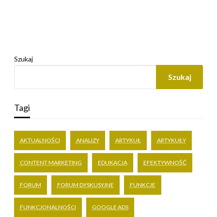
Szukaj
Szukaj
Tagi
AKTUALNOŚCI
ANALIZY
ARTYKUŁ
ARTYKUŁY
CONTENT MARKETING
EDUKACJA
EFEKTYWNOŚĆ
FORUM
FORUM DYSKUSYJNE
FUNKCJE
FUNKCJONALNOŚCI
GOOGLE ADS