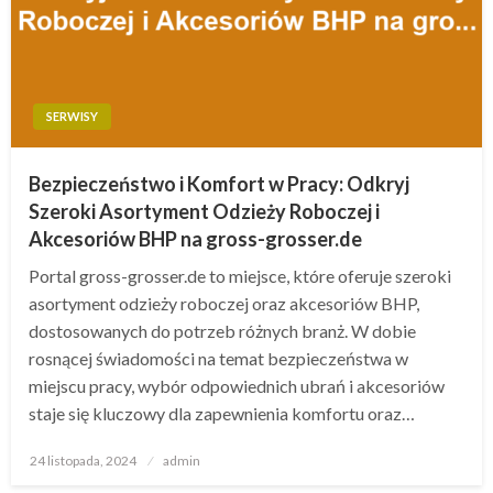
SERWISY
Bezpieczeństwo i Komfort w Pracy: Odkryj
Szeroki Asortyment Odzieży Roboczej i
Akcesoriów BHP na gross-grosser.de
Portal gross-grosser.de to miejsce, które oferuje szeroki
asortyment odzieży roboczej oraz akcesoriów BHP,
dostosowanych do potrzeb różnych branż. W dobie
rosnącej świadomości na temat bezpieczeństwa w
miejscu pracy, wybór odpowiednich ubrań i akcesoriów
staje się kluczowy dla zapewnienia komfortu oraz…
Opublikowane
24 listopada, 2024
admin
w