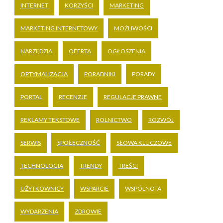
INTERNET
KORZYŚCI
MARKETING
MARKETING INTERNETOWY
MOŻLIWOŚCI
NARZĘDZIA
OFERTA
OGŁOSZENIA
OPTYMALIZACJA
PORADNIKI
PORADY
PORTAL
RECENZJE
REGULACJE PRAWNE
REKLAMY TEKSTOWE
ROLNICTWO
ROZWÓJ
SERWIS
SPOŁECZNOŚĆ
SŁOWA KLUCZOWE
TECHNOLOGIA
TRENDY
TREŚCI
UŻYTKOWNICY
WSPARCIE
WSPÓLNOTA
WYDARZENIA
ZDROWIE