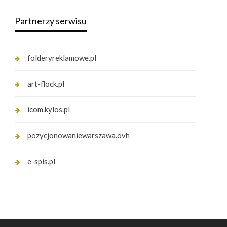
Partnerzy serwisu
folderyreklamowe.pl
art-flock.pl
icom.kylos.pl
pozycjonowaniewarszawa.ovh
e-spis.pl