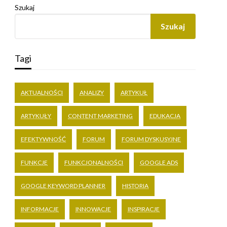
Szukaj
Szukaj
Tagi
AKTUALNOŚCI
ANALIZY
ARTYKUŁ
ARTYKUŁY
CONTENT MARKETING
EDUKACJA
EFEKTYWNOŚĆ
FORUM
FORUM DYSKUSYJNE
FUNKCJE
FUNKCJONALNOŚCI
GOOGLE ADS
GOOGLE KEYWORD PLANNER
HISTORIA
INFORMACJE
INNOWACJE
INSPIRACJE