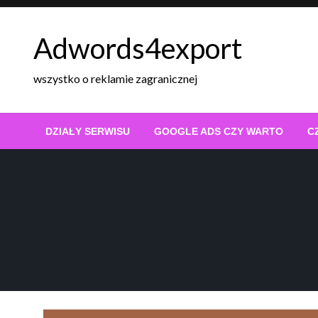
Skip
to
Adwords4export
content
wszystko o reklamie zagranicznej
DZIAŁY SERWISU
GOOGLE ADS CZY WARTO
C