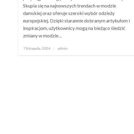
Skupia się na najnowszych trendach w modzie
damskiej oraz oferuje szeroki wybór odzieży
europejskiej. Dzięki starannie dobranym artykułom i
inspiracjom, użytkownicy mogą na bieżąco śledzić
zmiany w modzie…
Opublikowane
7 listopada, 2024
admin
w