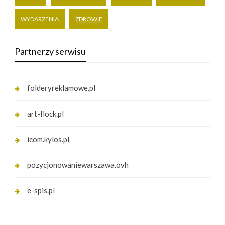
WYDARZENIA
ZDROWIE
Partnerzy serwisu
folderyreklamowe.pl
art-flock.pl
icom.kylos.pl
pozycjonowaniewarszawa.ovh
e-spis.pl