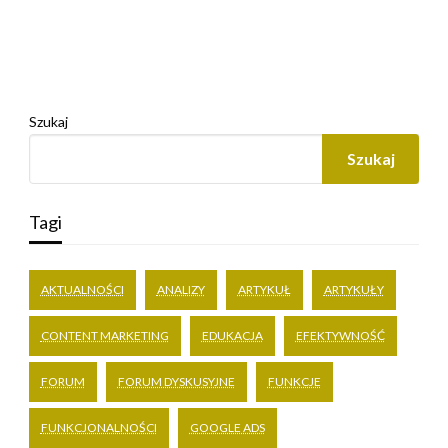
Szukaj
Szukaj
Tagi
AKTUALNOŚCI
ANALIZY
ARTYKUŁ
ARTYKUŁY
CONTENT MARKETING
EDUKACJA
EFEKTYWNOŚĆ
FORUM
FORUM DYSKUSYJNE
FUNKCJE
FUNKCJONALNOŚCI
GOOGLE ADS