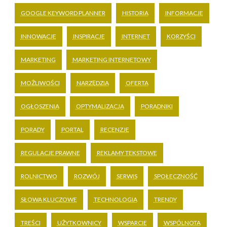
GOOGLE KEYWORD PLANNER
HISTORIA
INFORMACJE
INNOWACJE
INSPIRACJE
INTERNET
KORZYŚCI
MARKETING
MARKETING INTERNETOWY
MOŻLIWOŚCI
NARZĘDZIA
OFERTA
OGŁOSZENIA
OPTYMALIZACJA
PORADNIKI
PORADY
PORTAL
RECENZJE
REGULACJE PRAWNE
REKLAMY TEKSTOWE
ROLNICTWO
ROZWÓJ
SERWIS
SPOŁECZNOŚĆ
SŁOWA KLUCZOWE
TECHNOLOGIA
TRENDY
TREŚCI
UŻYTKOWNICY
WSPARCIE
WSPÓLNOTA