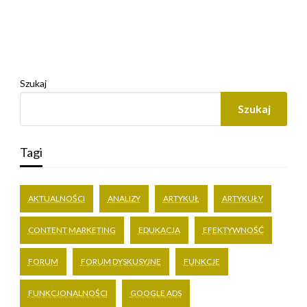
Szukaj
Szukaj
Tagi
AKTUALNOŚCI
ANALIZY
ARTYKUŁ
ARTYKUŁY
CONTENT MARKETING
EDUKACJA
EFEKTYWNOŚĆ
FORUM
FORUM DYSKUSYJNE
FUNKCJE
FUNKCJONALNOŚCI
GOOGLE ADS