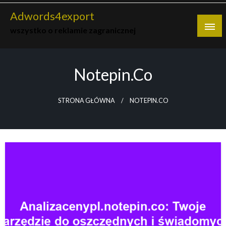
Skip
Adwords4export
to
wszystko o reklamie zagranicznej
content
Notepin.co
STRONA GŁÓWNA
NOTEPIN.CO