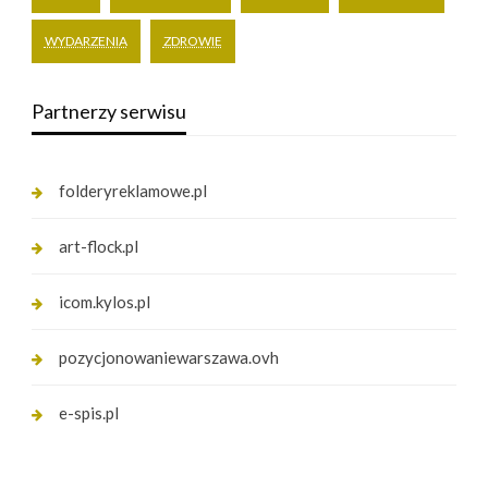
WYDARZENIA
ZDROWIE
Partnerzy serwisu
folderyreklamowe.pl
art-flock.pl
icom.kylos.pl
pozycjonowaniewarszawa.ovh
e-spis.pl