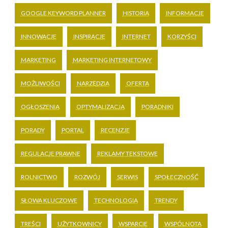
GOOGLE KEYWORD PLANNER
HISTORIA
INFORMACJE
INNOWACJE
INSPIRACJE
INTERNET
KORZYŚCI
MARKETING
MARKETING INTERNETOWY
MOŻLIWOŚCI
NARZĘDZIA
OFERTA
OGŁOSZENIA
OPTYMALIZACJA
PORADNIKI
PORADY
PORTAL
RECENZJE
REGULACJE PRAWNE
REKLAMY TEKSTOWE
ROLNICTWO
ROZWÓJ
SERWIS
SPOŁECZNOŚĆ
SŁOWA KLUCZOWE
TECHNOLOGIA
TRENDY
TREŚCI
UŻYTKOWNICY
WSPARCIE
WSPÓLNOTA