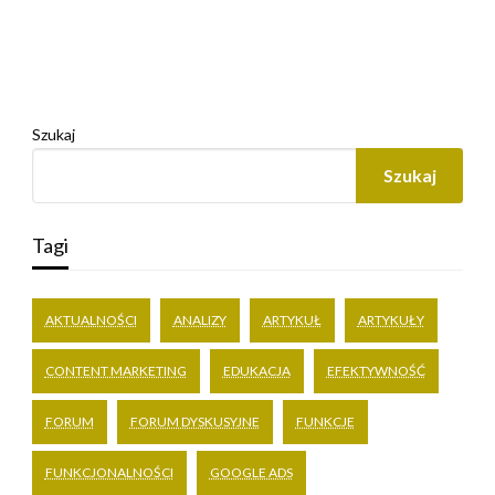
Szukaj
Szukaj
Tagi
AKTUALNOŚCI
ANALIZY
ARTYKUŁ
ARTYKUŁY
CONTENT MARKETING
EDUKACJA
EFEKTYWNOŚĆ
FORUM
FORUM DYSKUSYJNE
FUNKCJE
FUNKCJONALNOŚCI
GOOGLE ADS