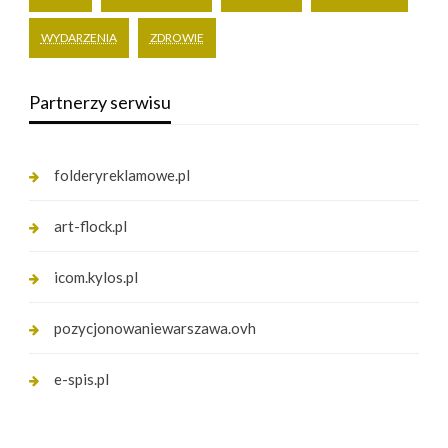
WYDARZENIA
ZDROWIE
Partnerzy serwisu
folderyreklamowe.pl
art-flock.pl
icom.kylos.pl
pozycjonowaniewarszawa.ovh
e-spis.pl