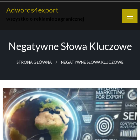
Skip
Adwords4export
to
wszystko o reklamie zagranicznej
content
Negatywne Słowa Kluczowe
STRONA GŁÓWNA
NEGATYWNE SŁOWA KLUCZOWE