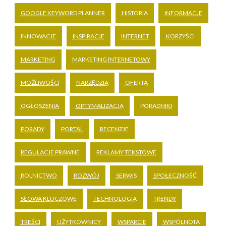
GOOGLE KEYWORD PLANNER
HISTORIA
INFORMACJE
INNOWACJE
INSPIRACJE
INTERNET
KORZYŚCI
MARKETING
MARKETING INTERNETOWY
MOŻLIWOŚCI
NARZĘDZIA
OFERTA
OGŁOSZENIA
OPTYMALIZACJA
PORADNIKI
PORADY
PORTAL
RECENZJE
REGULACJE PRAWNE
REKLAMY TEKSTOWE
ROLNICTWO
ROZWÓJ
SERWIS
SPOŁECZNOŚĆ
SŁOWA KLUCZOWE
TECHNOLOGIA
TRENDY
TREŚCI
UŻYTKOWNICY
WSPARCIE
WSPÓLNOTA