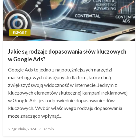
EXPORT
Jakie są rodzaje dopasowania słów kluczowych
w Google Ads?
Google Ads to jedno z najpotężniejszych narzędzi
marketingowych dostępnych dla firm, które chcą
zwiększyć swoją widoczność w internecie. Jednym z
kluczowych elementów skutecznej kampanii reklamowej
w Google Ads jest odpowiednie dopasowanie słów
kluczowych. Wybór właściwego rodzaju dopasowania
może znacząco wpłynąć…
Opublikowane
29 grudnia, 2024
admin
w