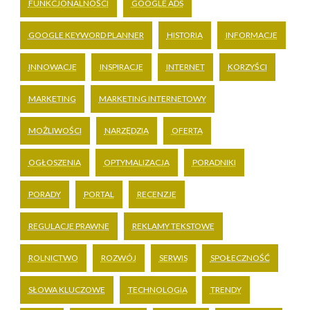
FUNKCJONALNOŚCI
GOOGLE ADS
GOOGLE KEYWORD PLANNER
HISTORIA
INFORMACJE
INNOWACJE
INSPIRACJE
INTERNET
KORZYŚCI
MARKETING
MARKETING INTERNETOWY
MOŻLIWOŚCI
NARZĘDZIA
OFERTA
OGŁOSZENIA
OPTYMALIZACJA
PORADNIKI
PORADY
PORTAL
RECENZJE
REGULACJE PRAWNE
REKLAMY TEKSTOWE
ROLNICTWO
ROZWÓJ
SERWIS
SPOŁECZNOŚĆ
SŁOWA KLUCZOWE
TECHNOLOGIA
TRENDY