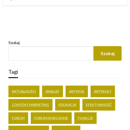
w
Szukaj
Szukaj
Tagi
AKTUALNOŚCI
ANALIZY
ARTYKUŁ
ARTYKUŁY
CONTENT MARKETING
EDUKACJA
EFEKTYWNOŚĆ
FORUM
FORUM DYSKUSYJNE
FUNKCJE