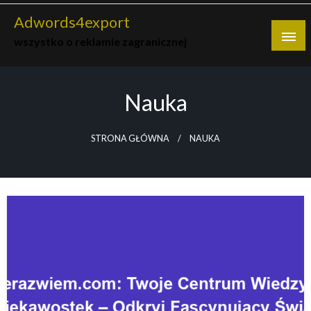
Skip
Adwords4export
to
wszystko o reklamie zagranicznej
content
Nauka
STRONA GŁÓWNA
NAUKA