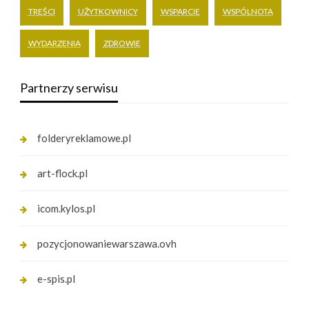
TREŚCI
UŻYTKOWNICY
WSPARCIE
WSPÓLNOTA
WYDARZENIA
ZDROWIE
Partnerzy serwisu
folderyreklamowe.pl
art-flock.pl
icom.kylos.pl
pozycjonowaniewarszawa.ovh
e-spis.pl