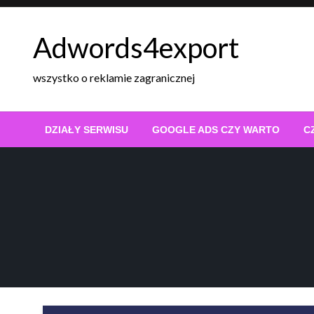
Skip
to
Adwords4export
content
wszystko o reklamie zagranicznej
DZIAŁY SERWISU
GOOGLE ADS CZY WARTO
C