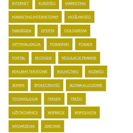
INTERNET
KORZYŚCI
MARKETING
MARKETING INTERNETOWY
MOŻLIWOŚCI
NARZĘDZIA
OFERTA
OGŁOSZENIA
OPTYMALIZACJA
PORADNIKI
PORADY
PORTAL
RECENZJE
REGULACJE PRAWNE
REKLAMY TEKSTOWE
ROLNICTWO
ROZWÓJ
SERWIS
SPOŁECZNOŚĆ
SŁOWA KLUCZOWE
TECHNOLOGIA
TRENDY
TREŚCI
UŻYTKOWNICY
WSPARCIE
WSPÓLNOTA
WYDARZENIA
ZDROWIE