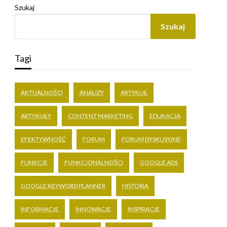
Szukaj
Szukaj
Tagi
AKTUALNOŚCI
ANALIZY
ARTYKUŁ
ARTYKUŁY
CONTENT MARKETING
EDUKACJA
EFEKTYWNOŚĆ
FORUM
FORUM DYSKUSYJNE
FUNKCJE
FUNKCJONALNOŚCI
GOOGLE ADS
GOOGLE KEYWORD PLANNER
HISTORIA
INFORMACJE
INNOWACJE
INSPIRACJE