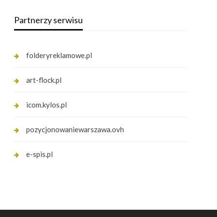
Partnerzy serwisu
folderyreklamowe.pl
art-flock.pl
icom.kylos.pl
pozycjonowaniewarszawa.ovh
e-spis.pl