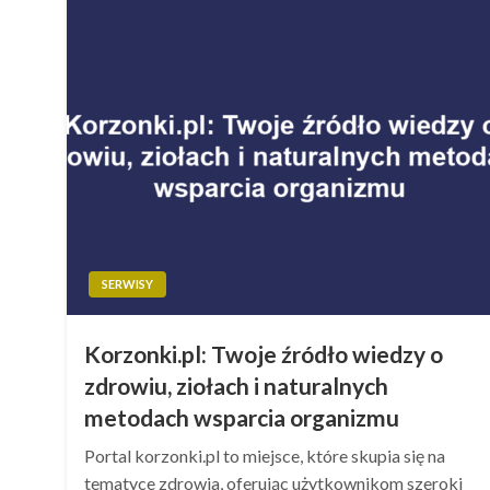
SERWISY
Korzonki.pl: Twoje źródło wiedzy o
zdrowiu, ziołach i naturalnych
metodach wsparcia organizmu
Portal korzonki.pl to miejsce, które skupia się na
tematyce zdrowia, oferując użytkownikom szeroki