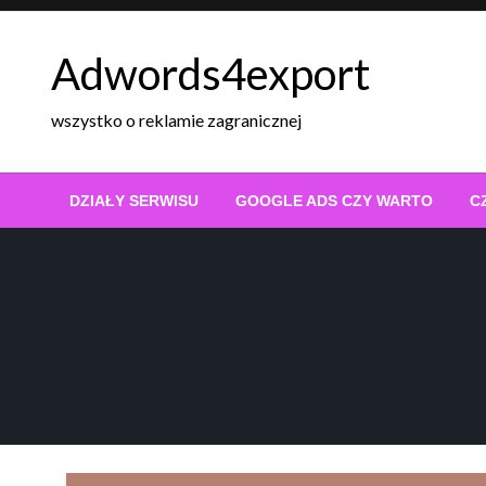
Skip
to
Adwords4export
content
wszystko o reklamie zagranicznej
DZIAŁY SERWISU
GOOGLE ADS CZY WARTO
C