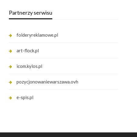
Partnerzy serwisu
folderyreklamowe.pl
art-flock.pl
icom.kylos.pl
pozycjonowaniewarszawa.ovh
e-spis.pl