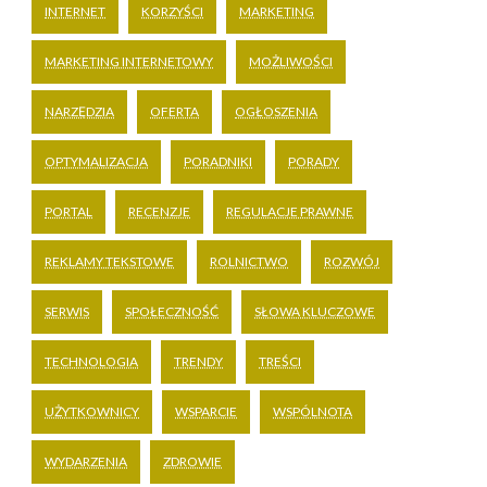
INTERNET
KORZYŚCI
MARKETING
MARKETING INTERNETOWY
MOŻLIWOŚCI
NARZĘDZIA
OFERTA
OGŁOSZENIA
OPTYMALIZACJA
PORADNIKI
PORADY
PORTAL
RECENZJE
REGULACJE PRAWNE
REKLAMY TEKSTOWE
ROLNICTWO
ROZWÓJ
SERWIS
SPOŁECZNOŚĆ
SŁOWA KLUCZOWE
TECHNOLOGIA
TRENDY
TREŚCI
UŻYTKOWNICY
WSPARCIE
WSPÓLNOTA
WYDARZENIA
ZDROWIE