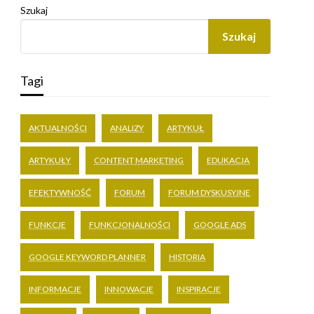
Szukaj
Szukaj
Tagi
AKTUALNOŚCI
ANALIZY
ARTYKUŁ
ARTYKUŁY
CONTENT MARKETING
EDUKACJA
EFEKTYWNOŚĆ
FORUM
FORUM DYSKUSYJNE
FUNKCJE
FUNKCJONALNOŚCI
GOOGLE ADS
GOOGLE KEYWORD PLANNER
HISTORIA
INFORMACJE
INNOWACJE
INSPIRACJE