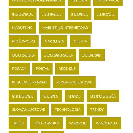
GOOGLE KEYWORD PLANNER
HISTORIA
INFORMACJE
INNOWACJE
INSPIRACJE
INTERNET
KORZYŚCI
MARKETING
MARKETING INTERNETOWY
MOŻLIWOŚCI
NARZĘDZIA
OFERTA
OGŁOSZENIA
OPTYMALIZACJA
PORADNIKI
PORADY
PORTAL
RECENZJE
REGULACJE PRAWNE
REKLAMY TEKSTOWE
ROLNICTWO
ROZWÓJ
SERWIS
SPOŁECZNOŚĆ
SŁOWA KLUCZOWE
TECHNOLOGIA
TRENDY
TREŚCI
UŻYTKOWNICY
WSPARCIE
WSPÓLNOTA