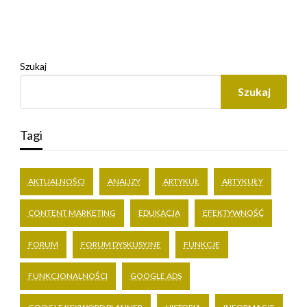
Szukaj
Szukaj
Tagi
AKTUALNOŚCI
ANALIZY
ARTYKUŁ
ARTYKUŁY
CONTENT MARKETING
EDUKACJA
EFEKTYWNOŚĆ
FORUM
FORUM DYSKUSYJNE
FUNKCJE
FUNKCJONALNOŚCI
GOOGLE ADS