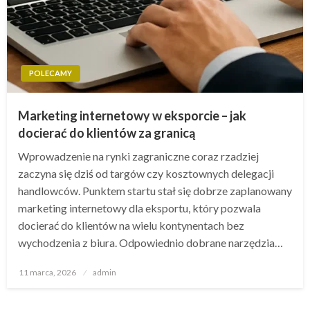
POLECAMY
Marketing internetowy w eksporcie – jak
docierać do klientów za granicą
Wprowadzenie na rynki zagraniczne coraz rzadziej
zaczyna się dziś od targów czy kosztownych delegacji
handlowców. Punktem startu stał się dobrze zaplanowany
marketing internetowy dla eksportu, który pozwala
docierać do klientów na wielu kontynentach bez
wychodzenia z biura. Odpowiednio dobrane narzędzia…
Opublikowane
11 marca, 2026
admin
w