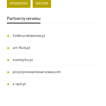
WYDARZENIA
ZDROWIE
Partnerzy serwisu
folderyreklamowe.pl
art-flock.pl
icom.kylos.pl
pozycjonowaniewarszawa.ovh
e-spis.pl