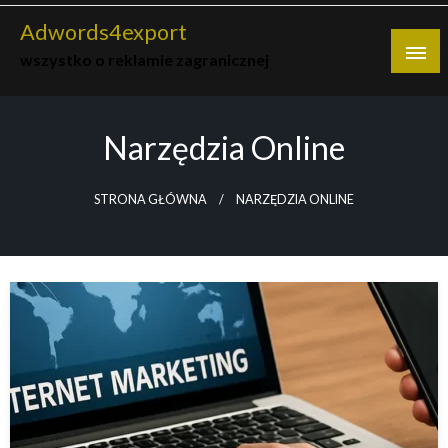
Skip
Adwords4export
to
wszystko o reklamie zagranicznej
content
Narzędzia Online
STRONA GŁÓWNA
NARZĘDZIA ONLINE