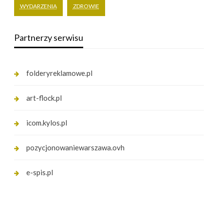
WYDARZENIA
ZDROWIE
Partnerzy serwisu
folderyreklamowe.pl
art-flock.pl
icom.kylos.pl
pozycjonowaniewarszawa.ovh
e-spis.pl