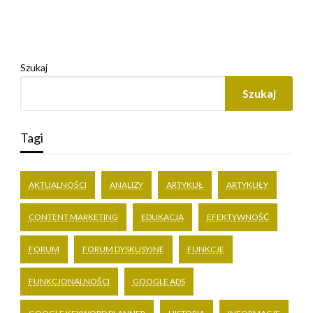
Szukaj
Szukaj
Tagi
AKTUALNOŚCI
ANALIZY
ARTYKUŁ
ARTYKUŁY
CONTENT MARKETING
EDUKACJA
EFEKTYWNOŚĆ
FORUM
FORUM DYSKUSYJNE
FUNKCJE
FUNKCJONALNOŚCI
GOOGLE ADS