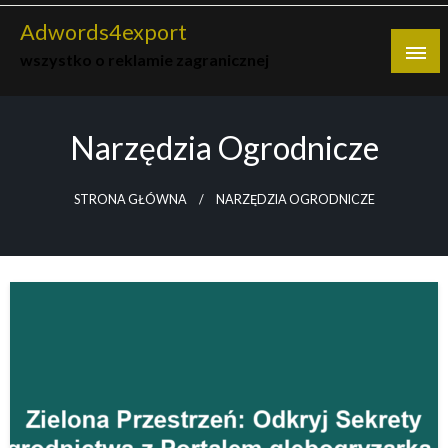
Skip
Adwords4export
to
wszystko o reklamie zagranicznej
content
Narzędzia Ogrodnicze
STRONA GŁÓWNA
NARZĘDZIA OGRODNICZE