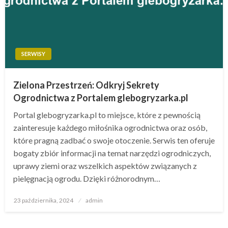
SERWISY
Zielona Przestrzeń: Odkryj Sekrety
Ogrodnictwa z Portalem glebogryzarka.pl
Portal glebogryzarka.pl to miejsce, które z pewnością
zainteresuje każdego miłośnika ogrodnictwa oraz osób,
które pragną zadbać o swoje otoczenie. Serwis ten oferuje
bogaty zbiór informacji na temat narzędzi ogrodniczych,
uprawy ziemi oraz wszelkich aspektów związanych z
pielęgnacją ogrodu. Dzięki różnorodnym…
Opublikowane
23 października, 2024
admin
w