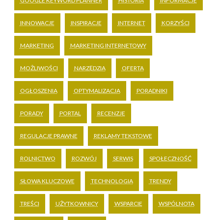
GOOGLE KEYWORD PLANNER
HISTORIA
INFORMACJE
INNOWACJE
INSPIRACJE
INTERNET
KORZYŚCI
MARKETING
MARKETING INTERNETOWY
MOŻLIWOŚCI
NARZĘDZIA
OFERTA
OGŁOSZENIA
OPTYMALIZACJA
PORADNIKI
PORADY
PORTAL
RECENZJE
REGULACJE PRAWNE
REKLAMY TEKSTOWE
ROLNICTWO
ROZWÓJ
SERWIS
SPOŁECZNOŚĆ
SŁOWA KLUCZOWE
TECHNOLOGIA
TRENDY
TREŚCI
UŻYTKOWNICY
WSPARCIE
WSPÓLNOTA