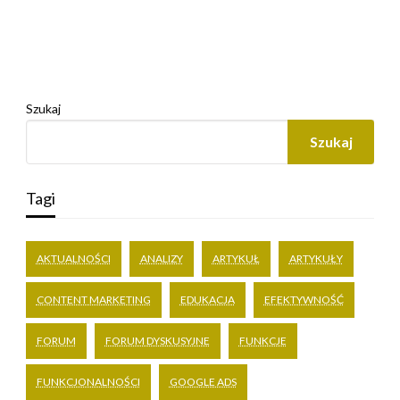
Szukaj
Szukaj
Tagi
AKTUALNOŚCI
ANALIZY
ARTYKUŁ
ARTYKUŁY
CONTENT MARKETING
EDUKACJA
EFEKTYWNOŚĆ
FORUM
FORUM DYSKUSYJNE
FUNKCJE
FUNKCJONALNOŚCI
GOOGLE ADS