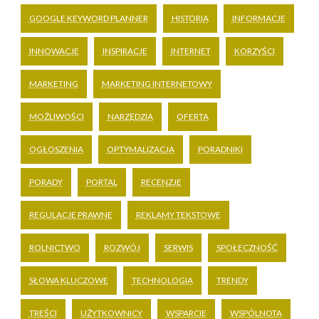
GOOGLE KEYWORD PLANNER
HISTORIA
INFORMACJE
INNOWACJE
INSPIRACJE
INTERNET
KORZYŚCI
MARKETING
MARKETING INTERNETOWY
MOŻLIWOŚCI
NARZĘDZIA
OFERTA
OGŁOSZENIA
OPTYMALIZACJA
PORADNIKI
PORADY
PORTAL
RECENZJE
REGULACJE PRAWNE
REKLAMY TEKSTOWE
ROLNICTWO
ROZWÓJ
SERWIS
SPOŁECZNOŚĆ
SŁOWA KLUCZOWE
TECHNOLOGIA
TRENDY
TREŚCI
UŻYTKOWNICY
WSPARCIE
WSPÓLNOTA