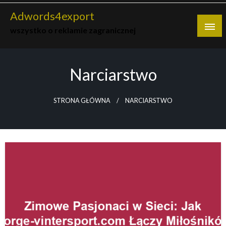
Skip
Adwords4export
to
wszystko o reklamie zagranicznej
content
Narciarstwo
STRONA GŁÓWNA
NARCIARSTWO