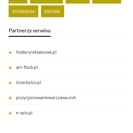
WYDARZENIA
ZDROWIE
Partnerzy serwisu
folderyreklamowe.pl
art-flock.pl
icom.kylos.pl
pozycjonowaniewarszawa.ovh
e-spis.pl