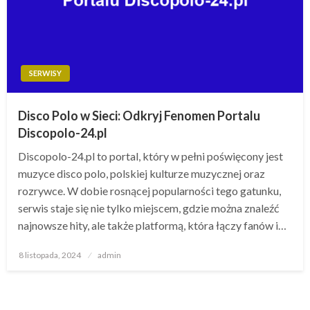
SERWISY
Disco Polo w Sieci: Odkryj Fenomen Portalu
Discopolo-24.pl
Discopolo-24.pl to portal, który w pełni poświęcony jest
muzyce disco polo, polskiej kulturze muzycznej oraz
rozrywce. W dobie rosnącej popularności tego gatunku,
serwis staje się nie tylko miejscem, gdzie można znaleźć
najnowsze hity, ale także platformą, która łączy fanów i…
Opublikowane
8 listopada, 2024
admin
w