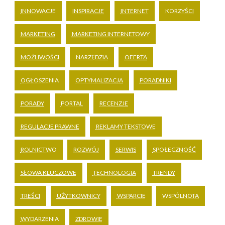
INNOWACJE
INSPIRACJE
INTERNET
KORZYŚCI
MARKETING
MARKETING INTERNETOWY
MOŻLIWOŚCI
NARZĘDZIA
OFERTA
OGŁOSZENIA
OPTYMALIZACJA
PORADNIKI
PORADY
PORTAL
RECENZJE
REGULACJE PRAWNE
REKLAMY TEKSTOWE
ROLNICTWO
ROZWÓJ
SERWIS
SPOŁECZNOŚĆ
SŁOWA KLUCZOWE
TECHNOLOGIA
TRENDY
TREŚCI
UŻYTKOWNICY
WSPARCIE
WSPÓLNOTA
WYDARZENIA
ZDROWIE