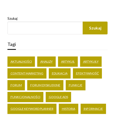
Szukaj
Szukaj
Tagi
AKTUALNOŚCI
ANALIZY
ARTYKUŁ
ARTYKUŁY
CONTENT MARKETING
EDUKACJA
EFEKTYWNOŚĆ
FORUM
FORUM DYSKUSYJNE
FUNKCJE
FUNKCJONALNOŚCI
GOOGLE ADS
GOOGLE KEYWORD PLANNER
HISTORIA
INFORMACJE