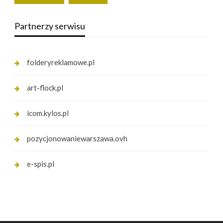
Partnerzy serwisu
folderyreklamowe.pl
art-flock.pl
icom.kylos.pl
pozycjonowaniewarszawa.ovh
e-spis.pl