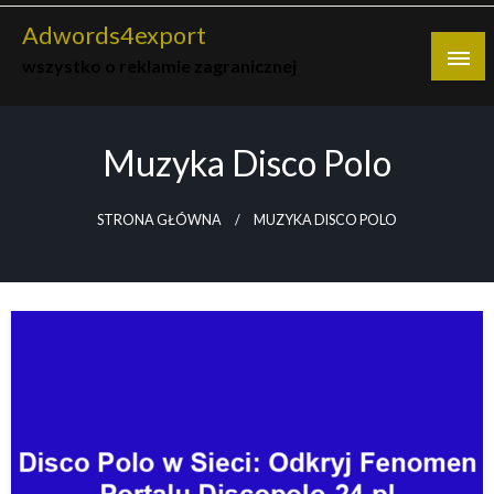
Skip
Adwords4export
to
wszystko o reklamie zagranicznej
content
Muzyka Disco Polo
STRONA GŁÓWNA
MUZYKA DISCO POLO