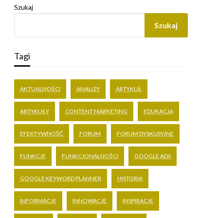
Szukaj
Szukaj
Tagi
AKTUALNOŚCI
ANALIZY
ARTYKUŁ
ARTYKUŁY
CONTENT MARKETING
EDUKACJA
EFEKTYWNOŚĆ
FORUM
FORUM DYSKUSYJNE
FUNKCJE
FUNKCJONALNOŚCI
GOOGLE ADS
GOOGLE KEYWORD PLANNER
HISTORIA
INFORMACJE
INNOWACJE
INSPIRACJE