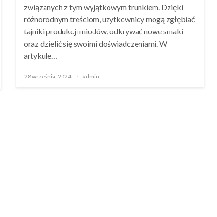
związanych z tym wyjątkowym trunkiem. Dzięki
różnorodnym treściom, użytkownicy mogą zgłębiać
tajniki produkcji miodów, odkrywać nowe smaki
oraz dzielić się swoimi doświadczeniami. W
artykule…
Opublikowane
28 września, 2024
admin
w