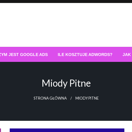
ZYM JEST GOOGLE ADS
ILE KOSZTUJE ADWORDS?
JAK
Miody Pitne
STRONA GŁÓWNA
MIODY PITNE