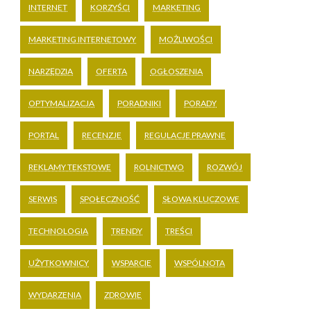
INTERNET
KORZYŚCI
MARKETING
MARKETING INTERNETOWY
MOŻLIWOŚCI
NARZĘDZIA
OFERTA
OGŁOSZENIA
OPTYMALIZACJA
PORADNIKI
PORADY
PORTAL
RECENZJE
REGULACJE PRAWNE
REKLAMY TEKSTOWE
ROLNICTWO
ROZWÓJ
SERWIS
SPOŁECZNOŚĆ
SŁOWA KLUCZOWE
TECHNOLOGIA
TRENDY
TREŚCI
UŻYTKOWNICY
WSPARCIE
WSPÓLNOTA
WYDARZENIA
ZDROWIE