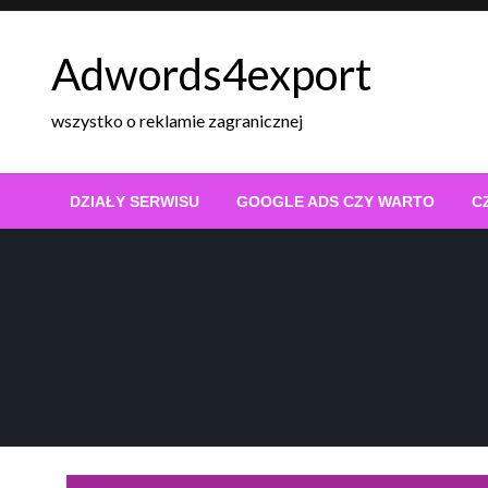
Skip
to
Adwords4export
content
wszystko o reklamie zagranicznej
DZIAŁY SERWISU
GOOGLE ADS CZY WARTO
C