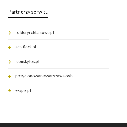
Partnerzy serwisu
folderyreklamowe.pl
art-flock.pl
icom.kylos.pl
pozycjonowaniewarszawa.ovh
e-spis.pl