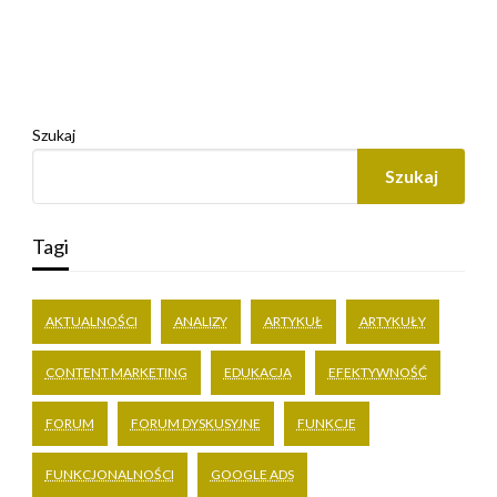
Szukaj
Szukaj
Tagi
AKTUALNOŚCI
ANALIZY
ARTYKUŁ
ARTYKUŁY
CONTENT MARKETING
EDUKACJA
EFEKTYWNOŚĆ
FORUM
FORUM DYSKUSYJNE
FUNKCJE
FUNKCJONALNOŚCI
GOOGLE ADS