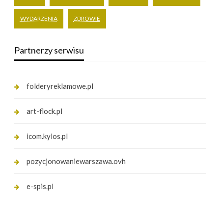
WYDARZENIA
ZDROWIE
Partnerzy serwisu
folderyreklamowe.pl
art-flock.pl
icom.kylos.pl
pozycjonowaniewarszawa.ovh
e-spis.pl