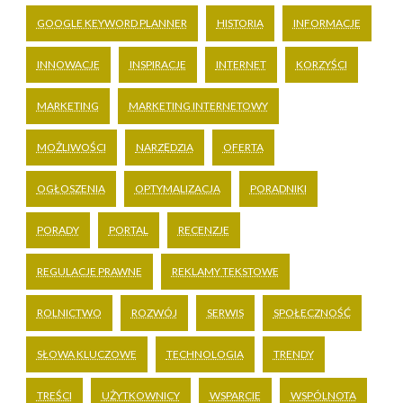
GOOGLE KEYWORD PLANNER
HISTORIA
INFORMACJE
INNOWACJE
INSPIRACJE
INTERNET
KORZYŚCI
MARKETING
MARKETING INTERNETOWY
MOŻLIWOŚCI
NARZĘDZIA
OFERTA
OGŁOSZENIA
OPTYMALIZACJA
PORADNIKI
PORADY
PORTAL
RECENZJE
REGULACJE PRAWNE
REKLAMY TEKSTOWE
ROLNICTWO
ROZWÓJ
SERWIS
SPOŁECZNOŚĆ
SŁOWA KLUCZOWE
TECHNOLOGIA
TRENDY
TREŚCI
UŻYTKOWNICY
WSPARCIE
WSPÓLNOTA