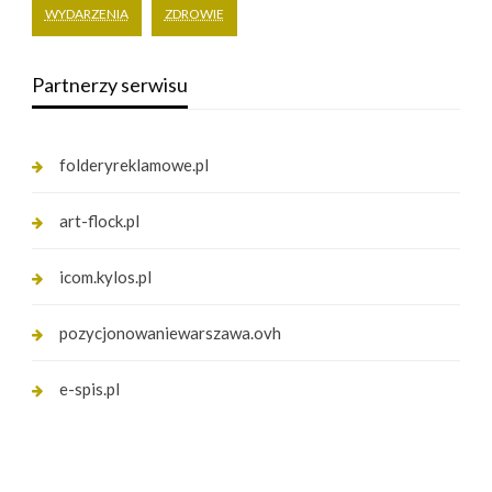
WYDARZENIA
ZDROWIE
Partnerzy serwisu
folderyreklamowe.pl
art-flock.pl
icom.kylos.pl
pozycjonowaniewarszawa.ovh
e-spis.pl