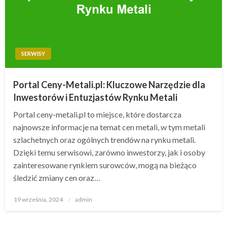
SERWISY
Portal Ceny-Metali.pl: Kluczowe Narzędzie dla
Inwestorów i Entuzjastów Rynku Metali
Portal ceny-metali.pl to miejsce, które dostarcza
najnowsze informacje na temat cen metali, w tym metali
szlachetnych oraz ogólnych trendów na rynku metali.
Dzięki temu serwisowi, zarówno inwestorzy, jak i osoby
zainteresowane rynkiem surowców, mogą na bieżąco
śledzić zmiany cen oraz…
Opublikowane
19 września, 2024
admin
w