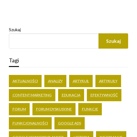
Szukaj
Szukaj
Tagi
AKTUALNOŚCI
ANALIZY
ARTYKUŁ
ARTYKUŁY
CONTENT MARKETING
EDUKACJA
EFEKTYWNOŚĆ
FORUM
FORUM DYSKUSYJNE
FUNKCJE
FUNKCJONALNOŚCI
GOOGLE ADS