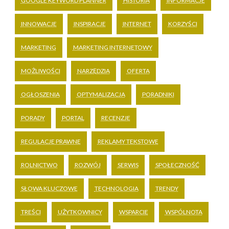
GOOGLE KEYWORD PLANNER
HISTORIA
INFORMACJE
INNOWACJE
INSPIRACJE
INTERNET
KORZYŚCI
MARKETING
MARKETING INTERNETOWY
MOŻLIWOŚCI
NARZĘDZIA
OFERTA
OGŁOSZENIA
OPTYMALIZACJA
PORADNIKI
PORADY
PORTAL
RECENZJE
REGULACJE PRAWNE
REKLAMY TEKSTOWE
ROLNICTWO
ROZWÓJ
SERWIS
SPOŁECZNOŚĆ
SŁOWA KLUCZOWE
TECHNOLOGIA
TRENDY
TREŚCI
UŻYTKOWNICY
WSPARCIE
WSPÓLNOTA