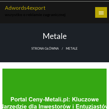
Skip
Adwords4export
to
wszystko o reklamie zagranicznej
content
Metale
STRONA GŁÓWNA
METALE