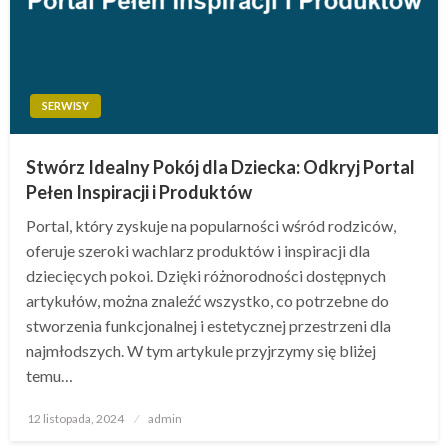
SERWISY
Stwórz Idealny Pokój dla Dziecka: Odkryj Portal
Pełen Inspiracji i Produktów
Portal, który zyskuje na popularności wśród rodziców,
oferuje szeroki wachlarz produktów i inspiracji dla
dziecięcych pokoi. Dzięki różnorodności dostępnych
artykułów, można znaleźć wszystko, co potrzebne do
stworzenia funkcjonalnej i estetycznej przestrzeni dla
najmłodszych. W tym artykule przyjrzymy się bliżej
temu…
Opublikowane
12 listopada, 2024
admin
w