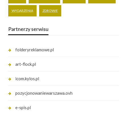
WYDARZENIA
ZDROWIE
Partnerzy serwisu
folderyreklamowe.pl
art-flock.pl
icom.kylos.pl
pozycjonowaniewarszawa.ovh
e-spis.pl