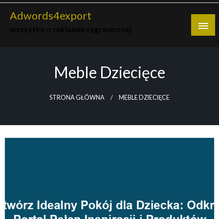
Skip
Adwords4export
to
wszystko o reklamie zagranicznej
content
Meble Dziecięce
STRONA GŁÓWNA
MEBLE DZIECIĘCE