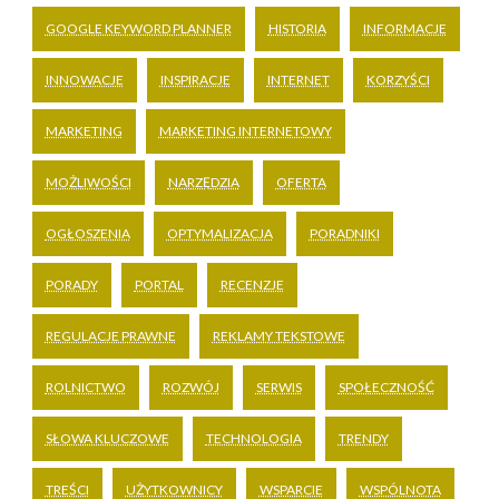
GOOGLE KEYWORD PLANNER
HISTORIA
INFORMACJE
INNOWACJE
INSPIRACJE
INTERNET
KORZYŚCI
MARKETING
MARKETING INTERNETOWY
MOŻLIWOŚCI
NARZĘDZIA
OFERTA
OGŁOSZENIA
OPTYMALIZACJA
PORADNIKI
PORADY
PORTAL
RECENZJE
REGULACJE PRAWNE
REKLAMY TEKSTOWE
ROLNICTWO
ROZWÓJ
SERWIS
SPOŁECZNOŚĆ
SŁOWA KLUCZOWE
TECHNOLOGIA
TRENDY
TREŚCI
UŻYTKOWNICY
WSPARCIE
WSPÓLNOTA