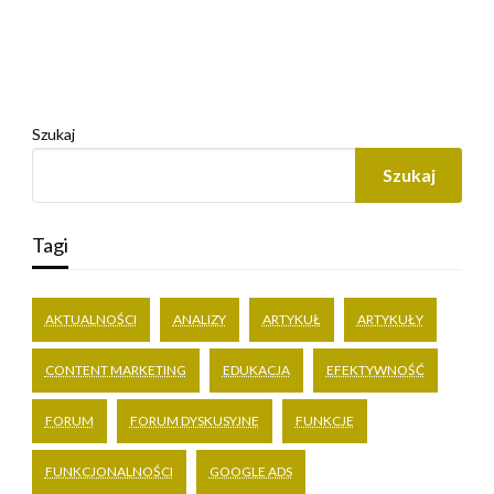
Szukaj
Szukaj
Tagi
AKTUALNOŚCI
ANALIZY
ARTYKUŁ
ARTYKUŁY
CONTENT MARKETING
EDUKACJA
EFEKTYWNOŚĆ
FORUM
FORUM DYSKUSYJNE
FUNKCJE
FUNKCJONALNOŚCI
GOOGLE ADS