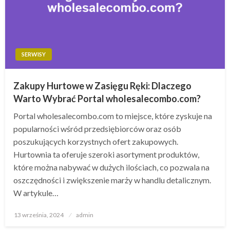
SERWISY
Zakupy Hurtowe w Zasięgu Ręki: Dlaczego
Warto Wybrać Portal wholesalecombo.com?
Portal wholesalecombo.com to miejsce, które zyskuje na
popularności wśród przedsiębiorców oraz osób
poszukujących korzystnych ofert zakupowych.
Hurtownia ta oferuje szeroki asortyment produktów,
które można nabywać w dużych ilościach, co pozwala na
oszczędności i zwiększenie marży w handlu detalicznym.
W artykule…
Opublikowane
13 września, 2024
admin
w