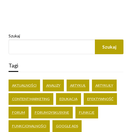
Szukaj
Szukaj
Tagi
AKTUALNOŚCI
ANALIZY
ARTYKUŁ
ARTYKUŁY
CONTENT MARKETING
EDUKACJA
EFEKTYWNOŚĆ
FORUM
FORUM DYSKUSYJNE
FUNKCJE
FUNKCJONALNOŚCI
GOOGLE ADS