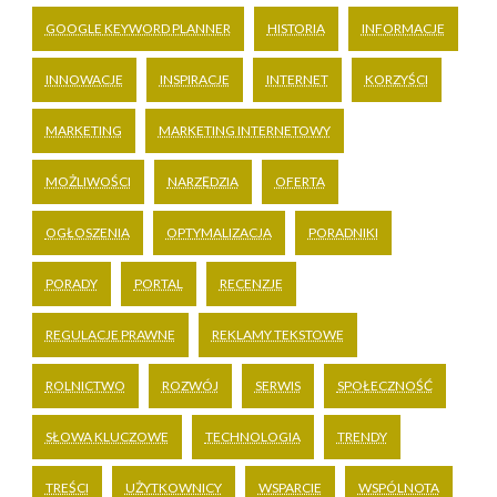
GOOGLE KEYWORD PLANNER
HISTORIA
INFORMACJE
INNOWACJE
INSPIRACJE
INTERNET
KORZYŚCI
MARKETING
MARKETING INTERNETOWY
MOŻLIWOŚCI
NARZĘDZIA
OFERTA
OGŁOSZENIA
OPTYMALIZACJA
PORADNIKI
PORADY
PORTAL
RECENZJE
REGULACJE PRAWNE
REKLAMY TEKSTOWE
ROLNICTWO
ROZWÓJ
SERWIS
SPOŁECZNOŚĆ
SŁOWA KLUCZOWE
TECHNOLOGIA
TRENDY
TREŚCI
UŻYTKOWNICY
WSPARCIE
WSPÓLNOTA