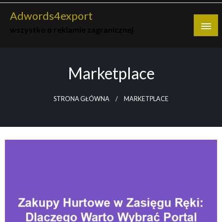
Skip
Adwords4export
to
wszystko o reklamie zagranicznej
content
Marketplace
STRONA GŁÓWNA
MARKETPLACE