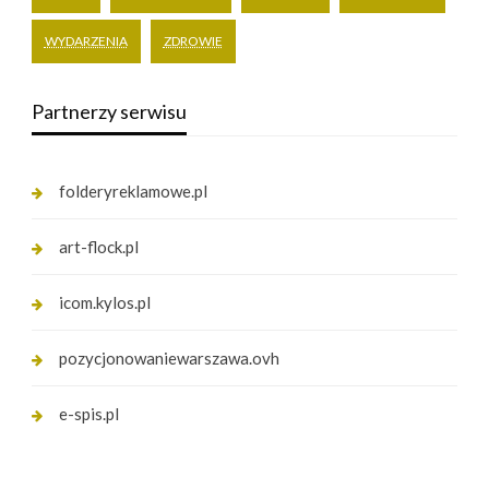
WYDARZENIA
ZDROWIE
Partnerzy serwisu
folderyreklamowe.pl
art-flock.pl
icom.kylos.pl
pozycjonowaniewarszawa.ovh
e-spis.pl