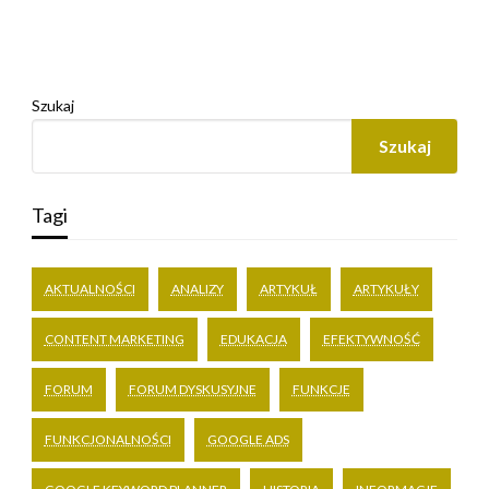
Szukaj
Szukaj
Tagi
AKTUALNOŚCI
ANALIZY
ARTYKUŁ
ARTYKUŁY
CONTENT MARKETING
EDUKACJA
EFEKTYWNOŚĆ
FORUM
FORUM DYSKUSYJNE
FUNKCJE
FUNKCJONALNOŚCI
GOOGLE ADS