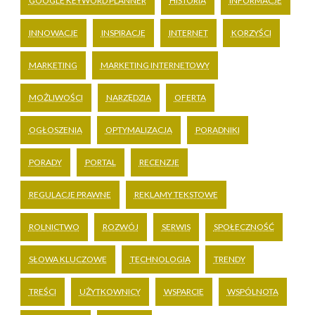
GOOGLE KEYWORD PLANNER
HISTORIA
INFORMACJE
INNOWACJE
INSPIRACJE
INTERNET
KORZYŚCI
MARKETING
MARKETING INTERNETOWY
MOŻLIWOŚCI
NARZĘDZIA
OFERTA
OGŁOSZENIA
OPTYMALIZACJA
PORADNIKI
PORADY
PORTAL
RECENZJE
REGULACJE PRAWNE
REKLAMY TEKSTOWE
ROLNICTWO
ROZWÓJ
SERWIS
SPOŁECZNOŚĆ
SŁOWA KLUCZOWE
TECHNOLOGIA
TRENDY
TREŚCI
UŻYTKOWNICY
WSPARCIE
WSPÓLNOTA