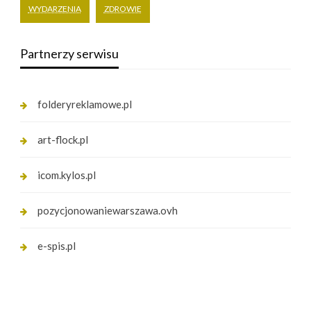
WYDARZENIA
ZDROWIE
Partnerzy serwisu
folderyreklamowe.pl
art-flock.pl
icom.kylos.pl
pozycjonowaniewarszawa.ovh
e-spis.pl