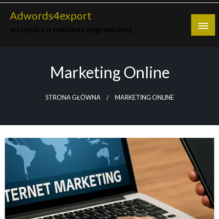
Skip
Adwords4export
to
wszystko o reklamie zagranicznej
content
Marketing Online
STRONA GŁÓWNA
MARKETING ONLINE