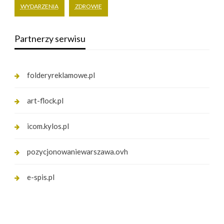
WYDARZENIA
ZDROWIE
Partnerzy serwisu
folderyreklamowe.pl
art-flock.pl
icom.kylos.pl
pozycjonowaniewarszawa.ovh
e-spis.pl