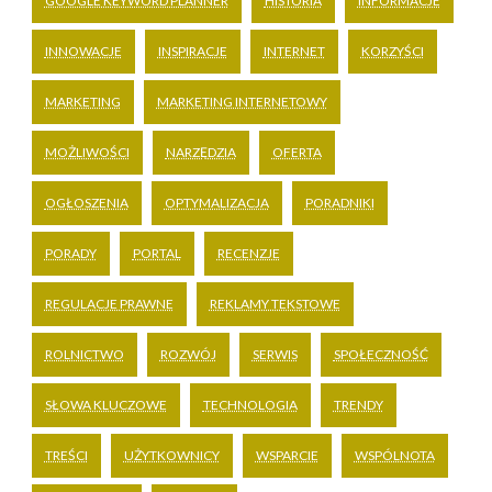
GOOGLE KEYWORD PLANNER
HISTORIA
INFORMACJE
INNOWACJE
INSPIRACJE
INTERNET
KORZYŚCI
MARKETING
MARKETING INTERNETOWY
MOŻLIWOŚCI
NARZĘDZIA
OFERTA
OGŁOSZENIA
OPTYMALIZACJA
PORADNIKI
PORADY
PORTAL
RECENZJE
REGULACJE PRAWNE
REKLAMY TEKSTOWE
ROLNICTWO
ROZWÓJ
SERWIS
SPOŁECZNOŚĆ
SŁOWA KLUCZOWE
TECHNOLOGIA
TRENDY
TREŚCI
UŻYTKOWNICY
WSPARCIE
WSPÓLNOTA