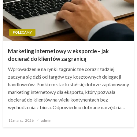
POLECAMY
Marketing internetowy w eksporcie – jak
docierać do klientów za granicą
Wprowadzenie na rynki zagraniczne coraz rzadziej
zaczyna się dziś od targów czy kosztownych delegacji
handlowców. Punktem startu stał się dobrze zaplanowany
marketing internetowy dla eksportu, który pozwala
docierać do klientów na wielu kontynentach bez
wychodzenia z biura. Odpowiednio dobrane narzędzia…
Opublikowane
11 marca, 2026
admin
w