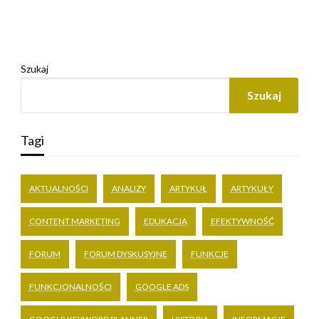
Szukaj
Szukaj
Tagi
AKTUALNOŚCI
ANALIZY
ARTYKUŁ
ARTYKUŁY
CONTENT MARKETING
EDUKACJA
EFEKTYWNOŚĆ
FORUM
FORUM DYSKUSYJNE
FUNKCJE
FUNKCJONALNOŚCI
GOOGLE ADS