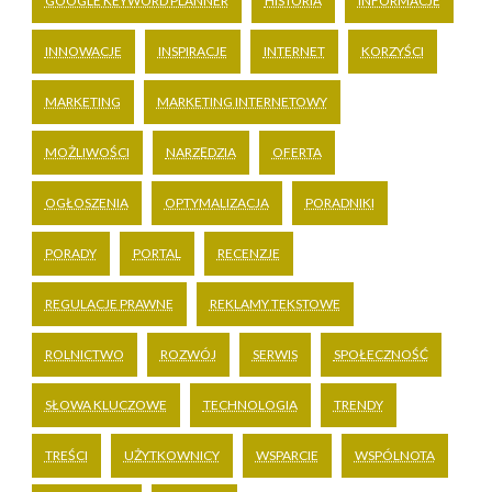
GOOGLE KEYWORD PLANNER
HISTORIA
INFORMACJE
INNOWACJE
INSPIRACJE
INTERNET
KORZYŚCI
MARKETING
MARKETING INTERNETOWY
MOŻLIWOŚCI
NARZĘDZIA
OFERTA
OGŁOSZENIA
OPTYMALIZACJA
PORADNIKI
PORADY
PORTAL
RECENZJE
REGULACJE PRAWNE
REKLAMY TEKSTOWE
ROLNICTWO
ROZWÓJ
SERWIS
SPOŁECZNOŚĆ
SŁOWA KLUCZOWE
TECHNOLOGIA
TRENDY
TREŚCI
UŻYTKOWNICY
WSPARCIE
WSPÓLNOTA