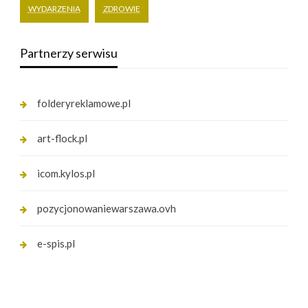
WYDARZENIA
ZDROWIE
Partnerzy serwisu
folderyreklamowe.pl
art-flock.pl
icom.kylos.pl
pozycjonowaniewarszawa.ovh
e-spis.pl