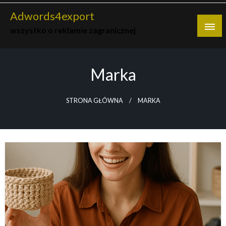
Skip
Adwords4export
to
wszystko o reklamie zagranicznej
content
Marka
STRONA GŁÓWNA
MARKA