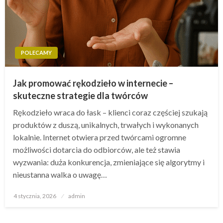
POLECAMY
Jak promować rękodzieło w internecie –
skuteczne strategie dla twórców
Rękodzieło wraca do łask – klienci coraz częściej szukają
produktów z duszą, unikalnych, trwałych i wykonanych
lokalnie. Internet otwiera przed twórcami ogromne
możliwości dotarcia do odbiorców, ale też stawia
wyzwania: duża konkurencja, zmieniające się algorytmy i
nieustanna walka o uwagę…
Opublikowane
4 stycznia, 2026
admin
w