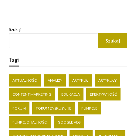
Szukaj
Szukaj
Tagi
AKTUALNOŚCI
ANALIZY
ARTYKUŁ
ARTYKUŁY
CONTENT MARKETING
EDUKACJA
EFEKTYWNOŚĆ
FORUM
FORUM DYSKUSYJNE
FUNKCJE
FUNKCJONALNOŚCI
GOOGLE ADS