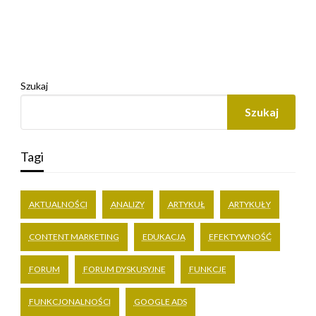
Szukaj
Szukaj
Tagi
AKTUALNOŚCI
ANALIZY
ARTYKUŁ
ARTYKUŁY
CONTENT MARKETING
EDUKACJA
EFEKTYWNOŚĆ
FORUM
FORUM DYSKUSYJNE
FUNKCJE
FUNKCJONALNOŚCI
GOOGLE ADS