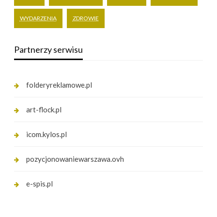
WYDARZENIA
ZDROWIE
Partnerzy serwisu
folderyreklamowe.pl
art-flock.pl
icom.kylos.pl
pozycjonowaniewarszawa.ovh
e-spis.pl