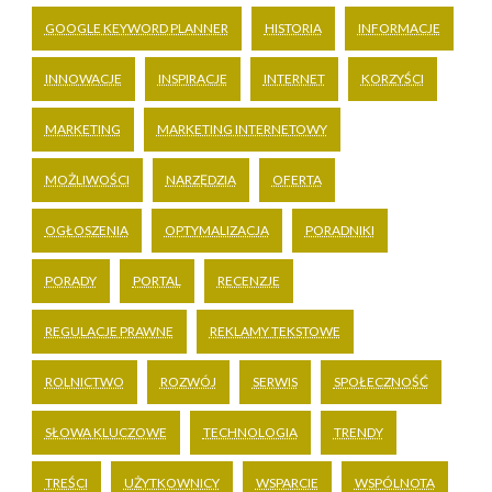
GOOGLE KEYWORD PLANNER
HISTORIA
INFORMACJE
INNOWACJE
INSPIRACJE
INTERNET
KORZYŚCI
MARKETING
MARKETING INTERNETOWY
MOŻLIWOŚCI
NARZĘDZIA
OFERTA
OGŁOSZENIA
OPTYMALIZACJA
PORADNIKI
PORADY
PORTAL
RECENZJE
REGULACJE PRAWNE
REKLAMY TEKSTOWE
ROLNICTWO
ROZWÓJ
SERWIS
SPOŁECZNOŚĆ
SŁOWA KLUCZOWE
TECHNOLOGIA
TRENDY
TREŚCI
UŻYTKOWNICY
WSPARCIE
WSPÓLNOTA