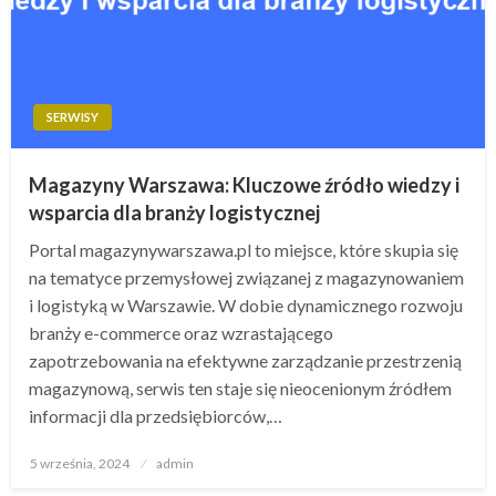
SERWISY
Magazyny Warszawa: Kluczowe źródło wiedzy i
wsparcia dla branży logistycznej
Portal magazynywarszawa.pl to miejsce, które skupia się
na tematyce przemysłowej związanej z magazynowaniem
i logistyką w Warszawie. W dobie dynamicznego rozwoju
branży e-commerce oraz wzrastającego
zapotrzebowania na efektywne zarządzanie przestrzenią
magazynową, serwis ten staje się nieocenionym źródłem
informacji dla przedsiębiorców,…
Opublikowane
5 września, 2024
admin
w