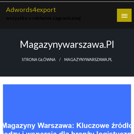
Skip
Adwords4export
to
wszystko o reklamie zagranicznej
content
Magazynywarszawa.pl
STRONA GŁÓWNA
MAGAZYNYWARSZAWA.PL