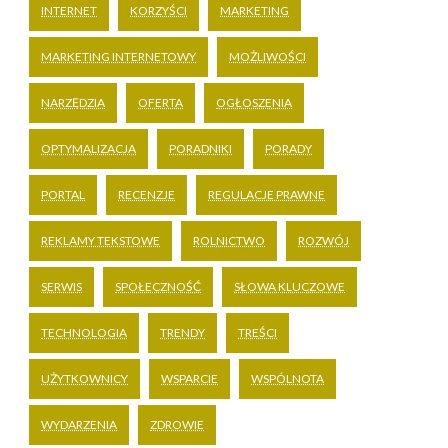
INTERNET
KORZYŚCI
MARKETING
MARKETING INTERNETOWY
MOŻLIWOŚCI
NARZĘDZIA
OFERTA
OGŁOSZENIA
OPTYMALIZACJA
PORADNIKI
PORADY
PORTAL
RECENZJE
REGULACJE PRAWNE
REKLAMY TEKSTOWE
ROLNICTWO
ROZWÓJ
SERWIS
SPOŁECZNOŚĆ
SŁOWA KLUCZOWE
TECHNOLOGIA
TRENDY
TREŚCI
UŻYTKOWNICY
WSPARCIE
WSPÓLNOTA
WYDARZENIA
ZDROWIE