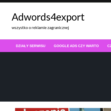
Skip
to
Adwords4export
content
wszystko o reklamie zagranicznej
DZIAŁY SERWISU
GOOGLE ADS CZY WARTO
C