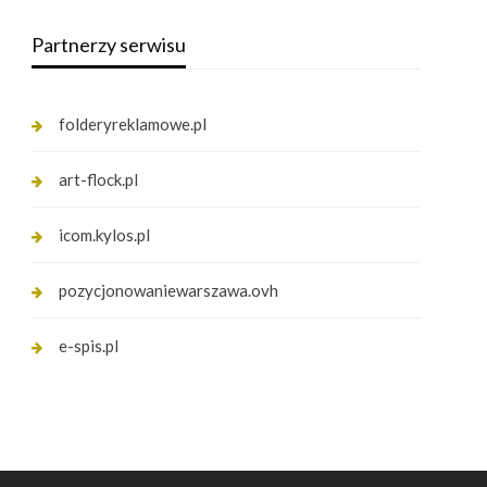
Partnerzy serwisu
folderyreklamowe.pl
art-flock.pl
icom.kylos.pl
pozycjonowaniewarszawa.ovh
e-spis.pl