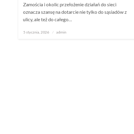
Zamościa i okolic przełożenie działań do sieci
oznacza szansę na dotarcie nie tylko do sąsiadów z
ulicy, ale też do całego…
Opublikowane
5 stycznia, 2026
admin
w