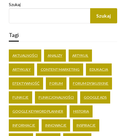
Szukaj
Szukaj
Tagi
AKTUALNOŚCI
ANALIZY
ARTYKUŁ
ARTYKUŁY
CONTENT MARKETING
EDUKACJA
EFEKTYWNOŚĆ
FORUM
FORUM DYSKUSYJNE
FUNKCJE
FUNKCJONALNOŚCI
GOOGLE ADS
GOOGLE KEYWORD PLANNER
HISTORIA
INFORMACJE
INNOWACJE
INSPIRACJE