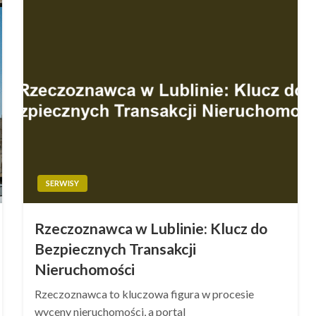
SERWISY
Rzeczoznawca w Lublinie: Klucz do
Bezpiecznych Transakcji
Nieruchomości
Rzeczoznawca to kluczowa figura w procesie
wyceny nieruchomości, a portal