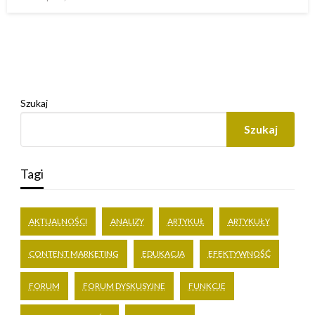
w
Szukaj
Szukaj
Tagi
AKTUALNOŚCI
ANALIZY
ARTYKUŁ
ARTYKUŁY
CONTENT MARKETING
EDUKACJA
EFEKTYWNOŚĆ
FORUM
FORUM DYSKUSYJNE
FUNKCJE