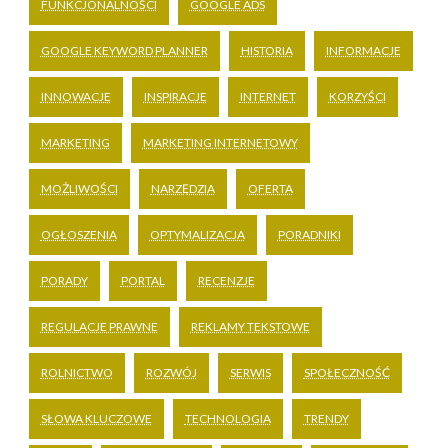
FUNKCJONALNOŚCI
GOOGLE ADS
GOOGLE KEYWORD PLANNER
HISTORIA
INFORMACJE
INNOWACJE
INSPIRACJE
INTERNET
KORZYŚCI
MARKETING
MARKETING INTERNETOWY
MOŻLIWOŚCI
NARZĘDZIA
OFERTA
OGŁOSZENIA
OPTYMALIZACJA
PORADNIKI
PORADY
PORTAL
RECENZJE
REGULACJE PRAWNE
REKLAMY TEKSTOWE
ROLNICTWO
ROZWÓJ
SERWIS
SPOŁECZNOŚĆ
SŁOWA KLUCZOWE
TECHNOLOGIA
TRENDY