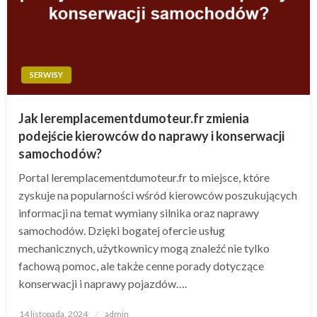
SERWISY
Jak leremplacementdumoteur.fr zmienia
podejście kierowców do naprawy i konserwacji
samochodów?
Portal leremplacementdumoteur.fr to miejsce, które
zyskuje na popularności wśród kierowców poszukujących
informacji na temat wymiany silnika oraz naprawy
samochodów. Dzięki bogatej ofercie usług
mechanicznych, użytkownicy mogą znaleźć nie tylko
fachową pomoc, ale także cenne porady dotyczące
konserwacji i naprawy pojazdów….
Opublikowane
14 listopada, 2024
admin