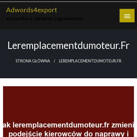
Skip
Adwords4export
to
wszystko o reklamie zagranicznej
content
Leremplacementdumoteur.fr
STRONA GŁÓWNA
LEREMPLACEMENTDUMOTEUR.FR