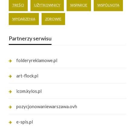
TREŚCI
UŻYTKOWNICY
WSPARCIE
WSPÓLNOTA
WYDARZENIA
ZDROWIE
Partnerzy serwisu
folderyreklamowe.pl
art-flock.pl
icom.kylos.pl
pozycjonowaniewarszawa.ovh
e-spis.pl