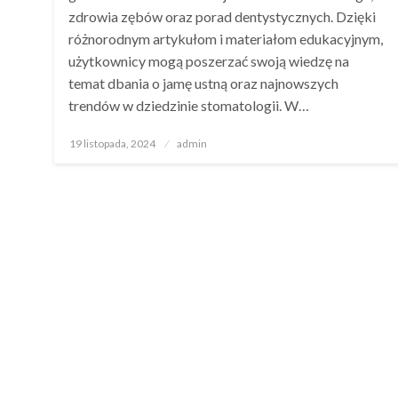
zdrowia zębów oraz porad dentystycznych. Dzięki
różnorodnym artykułom i materiałom edukacyjnym,
użytkownicy mogą poszerzać swoją wiedzę na
temat dbania o jamę ustną oraz najnowszych
trendów w dziedzinie stomatologii. W…
Opublikowane
19 listopada, 2024
admin
w