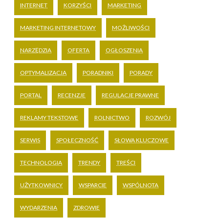
INTERNET
KORZYŚCI
MARKETING
MARKETING INTERNETOWY
MOŻLIWOŚCI
NARZĘDZIA
OFERTA
OGŁOSZENIA
OPTYMALIZACJA
PORADNIKI
PORADY
PORTAL
RECENZJE
REGULACJE PRAWNE
REKLAMY TEKSTOWE
ROLNICTWO
ROZWÓJ
SERWIS
SPOŁECZNOŚĆ
SŁOWA KLUCZOWE
TECHNOLOGIA
TRENDY
TREŚCI
UŻYTKOWNICY
WSPARCIE
WSPÓLNOTA
WYDARZENIA
ZDROWIE