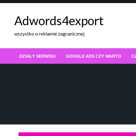
Skip
to
Adwords4export
content
wszystko o reklamie zagranicznej
DZIAŁY SERWISU
GOOGLE ADS CZY WARTO
C