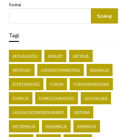
Szukaj
Szukaj
Tagi
AKTUALNOŚCI
ANALIZY
ARTYKUŁ
ARTYKUŁY
CONTENT MARKETING
EDUKACJA
EFEKTYWNOŚĆ
FORUM
FORUM DYSKUSYJNE
FUNKCJE
FUNKCJONALNOŚCI
GOOGLE ADS
GOOGLE KEYWORD PLANNER
HISTORIA
INFORMACJE
INNOWACJE
INSPIRACJE