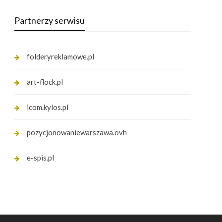
Partnerzy serwisu
folderyreklamowe.pl
art-flock.pl
icom.kylos.pl
pozycjonowaniewarszawa.ovh
e-spis.pl