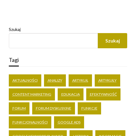
Szukaj
Szukaj
Tagi
AKTUALNOŚCI
ANALIZY
ARTYKUŁ
ARTYKUŁY
CONTENT MARKETING
EDUKACJA
EFEKTYWNOŚĆ
FORUM
FORUM DYSKUSYJNE
FUNKCJE
FUNKCJONALNOŚCI
GOOGLE ADS