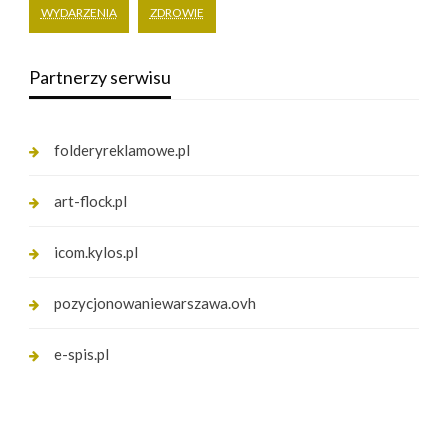
WYDARZENIA
ZDROWIE
Partnerzy serwisu
folderyreklamowe.pl
art-flock.pl
icom.kylos.pl
pozycjonowaniewarszawa.ovh
e-spis.pl