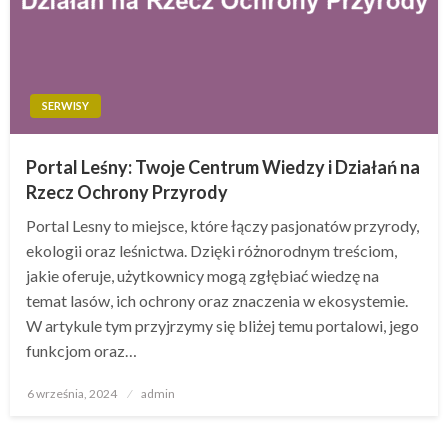
SERWISY
Portal Leśny: Twoje Centrum Wiedzy i Działań na
Rzecz Ochrony Przyrody
Portal Lesny to miejsce, które łączy pasjonatów przyrody,
ekologii oraz leśnictwa. Dzięki różnorodnym treściom,
jakie oferuje, użytkownicy mogą zgłębiać wiedzę na
temat lasów, ich ochrony oraz znaczenia w ekosystemie.
W artykule tym przyjrzymy się bliżej temu portalowi, jego
funkcjom oraz…
Opublikowane
6 września, 2024
admin
w