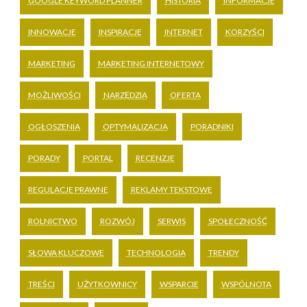
GOOGLE KEYWORD PLANNER
HISTORIA
INFORMACJE
INNOWACJE
INSPIRACJE
INTERNET
KORZYŚCI
MARKETING
MARKETING INTERNETOWY
MOŻLIWOŚCI
NARZĘDZIA
OFERTA
OGŁOSZENIA
OPTYMALIZACJA
PORADNIKI
PORADY
PORTAL
RECENZJE
REGULACJE PRAWNE
REKLAMY TEKSTOWE
ROLNICTWO
ROZWÓJ
SERWIS
SPOŁECZNOŚĆ
SŁOWA KLUCZOWE
TECHNOLOGIA
TRENDY
TREŚCI
UŻYTKOWNICY
WSPARCIE
WSPÓLNOTA