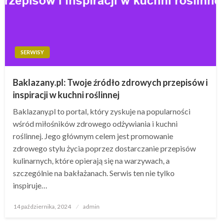
SERWISY
Baklazany.pl: Twoje źródło zdrowych przepisów i
inspiracji w kuchni roślinnej
Baklazany.pl to portal, który zyskuje na popularności
wśród miłośników zdrowego odżywiania i kuchni
roślinnej. Jego głównym celem jest promowanie
zdrowego stylu życia poprzez dostarczanie przepisów
kulinarnych, które opierają się na warzywach, a
szczególnie na bakłażanach. Serwis ten nie tylko
inspiruje…
Opublikowane
14 października, 2024
admin
w