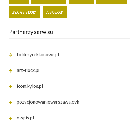
WYDARZENIA
ZDROWIE
Partnerzy serwisu
folderyreklamowe.pl
art-flock.pl
icom.kylos.pl
pozycjonowaniewarszawa.ovh
e-spis.pl