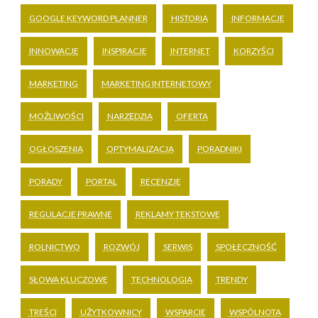
GOOGLE KEYWORD PLANNER
HISTORIA
INFORMACJE
INNOWACJE
INSPIRACJE
INTERNET
KORZYŚCI
MARKETING
MARKETING INTERNETOWY
MOŻLIWOŚCI
NARZĘDZIA
OFERTA
OGŁOSZENIA
OPTYMALIZACJA
PORADNIKI
PORADY
PORTAL
RECENZJE
REGULACJE PRAWNE
REKLAMY TEKSTOWE
ROLNICTWO
ROZWÓJ
SERWIS
SPOŁECZNOŚĆ
SŁOWA KLUCZOWE
TECHNOLOGIA
TRENDY
TREŚCI
UŻYTKOWNICY
WSPARCIE
WSPÓLNOTA