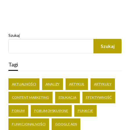
Szukaj
Szukaj
Tagi
AKTUALNOŚCI
ANALIZY
ARTYKUŁ
ARTYKUŁY
CONTENT MARKETING
EDUKACJA
EFEKTYWNOŚĆ
FORUM
FORUM DYSKUSYJNE
FUNKCJE
FUNKCJONALNOŚCI
GOOGLE ADS