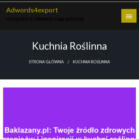
Skip
Adwords4export
to
wszystko o reklamie zagranicznej
content
Kuchnia Roślinna
STRONA GŁÓWNA
KUCHNIA ROŚLINNA