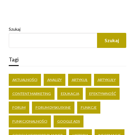
Szukaj
Szukaj
Tagi
AKTUALNOŚCI
ANALIZY
ARTYKUŁ
ARTYKUŁY
CONTENT MARKETING
EDUKACJA
EFEKTYWNOŚĆ
FORUM
FORUM DYSKUSYJNE
FUNKCJE
FUNKCJONALNOŚCI
GOOGLE ADS