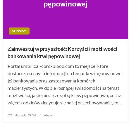
SERWISY
Zainwestuj w przyszłość: Korzyści i możliwości
bankowania krwi pępowinowej
Portal umbilical-cord-blood.com to miejsce, które
dostarcza cennych informacji na temat krwi pępowinowej,
jej bankowania oraz zastosowania komórek
macierzystych. W dobie rosnącej świadomości na temat
możliwości, jakie niesie ze sobą krew pępowinowa, coraz
więcej rodziców decyduje się na jej przechowywanie, co…
Opublikowane
22 listopada, 2024
admin
w