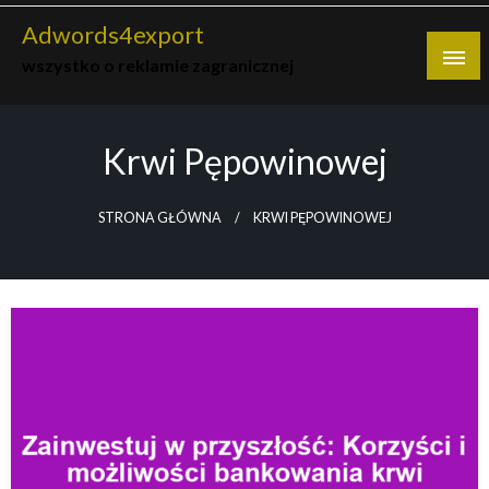
Skip
Adwords4export
to
wszystko o reklamie zagranicznej
content
Krwi Pępowinowej
STRONA GŁÓWNA
KRWI PĘPOWINOWEJ