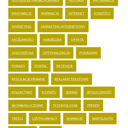
GOOGLE KEYWORD PLANNER
HISTORIA
INFORMACJE
INNOWACJE
INSPIRACJE
INTERNET
KORZYŚCI
MARKETING
MARKETING INTERNETOWY
MOŻLIWOŚCI
NARZĘDZIA
OFERTA
OGŁOSZENIA
OPTYMALIZACJA
PORADNIKI
PORADY
PORTAL
RECENZJE
REGULACJE PRAWNE
REKLAMY TEKSTOWE
ROLNICTWO
ROZWÓJ
SERWIS
SPOŁECZNOŚĆ
SŁOWA KLUCZOWE
TECHNOLOGIA
TRENDY
TREŚCI
UŻYTKOWNICY
WSPARCIE
WSPÓLNOTA