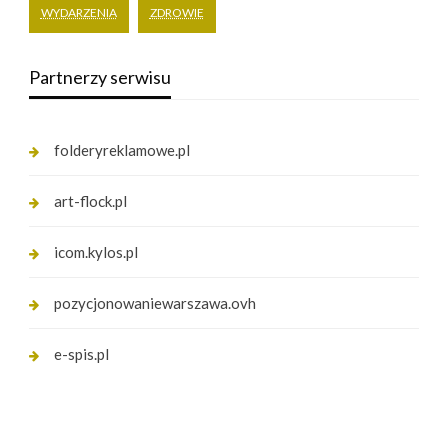
WYDARZENIA
ZDROWIE
Partnerzy serwisu
folderyreklamowe.pl
art-flock.pl
icom.kylos.pl
pozycjonowaniewarszawa.ovh
e-spis.pl