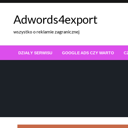
Skip
to
Adwords4export
content
wszystko o reklamie zagranicznej
DZIAŁY SERWISU
GOOGLE ADS CZY WARTO
C