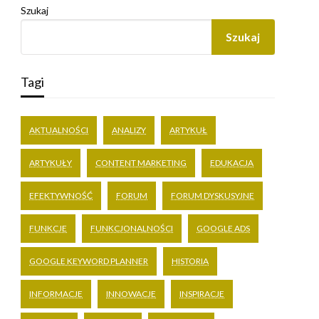
Szukaj
Szukaj
Tagi
AKTUALNOŚCI
ANALIZY
ARTYKUŁ
ARTYKUŁY
CONTENT MARKETING
EDUKACJA
EFEKTYWNOŚĆ
FORUM
FORUM DYSKUSYJNE
FUNKCJE
FUNKCJONALNOŚCI
GOOGLE ADS
GOOGLE KEYWORD PLANNER
HISTORIA
INFORMACJE
INNOWACJE
INSPIRACJE