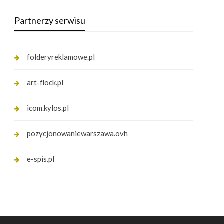
Partnerzy serwisu
folderyreklamowe.pl
art-flock.pl
icom.kylos.pl
pozycjonowaniewarszawa.ovh
e-spis.pl