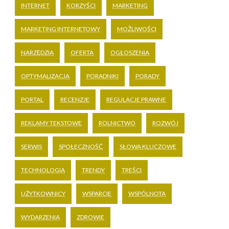
INTERNET
KORZYŚCI
MARKETING
MARKETING INTERNETOWY
MOŻLIWOŚCI
NARZĘDZIA
OFERTA
OGŁOSZENIA
OPTYMALIZACJA
PORADNIKI
PORADY
PORTAL
RECENZJE
REGULACJE PRAWNE
REKLAMY TEKSTOWE
ROLNICTWO
ROZWÓJ
SERWIS
SPOŁECZNOŚĆ
SŁOWA KLUCZOWE
TECHNOLOGIA
TRENDY
TREŚCI
UŻYTKOWNICY
WSPARCIE
WSPÓLNOTA
WYDARZENIA
ZDROWIE