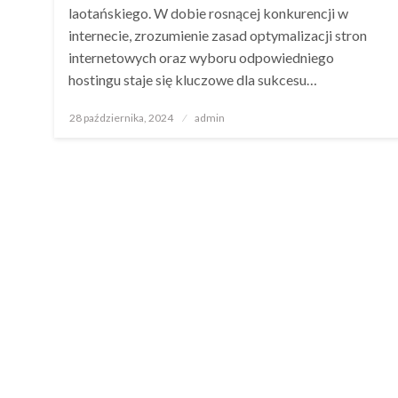
laotańskiego. W dobie rosnącej konkurencji w
internecie, zrozumienie zasad optymalizacji stron
internetowych oraz wyboru odpowiedniego
hostingu staje się kluczowe dla sukcesu…
Opublikowane
28 października, 2024
admin
w