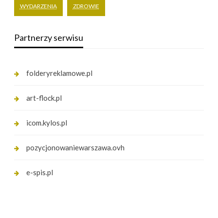
WYDARZENIA
ZDROWIE
Partnerzy serwisu
folderyreklamowe.pl
art-flock.pl
icom.kylos.pl
pozycjonowaniewarszawa.ovh
e-spis.pl