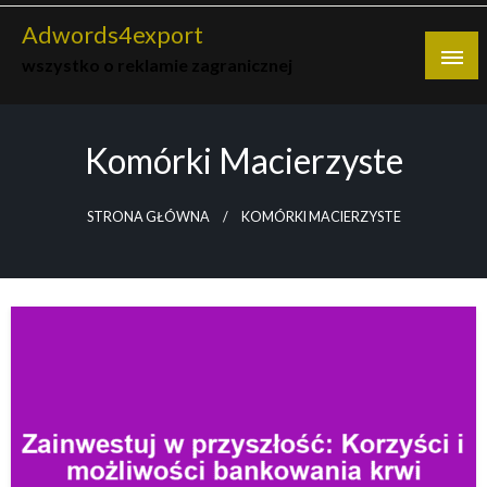
Skip
Adwords4export
to
wszystko o reklamie zagranicznej
content
Komórki Macierzyste
STRONA GŁÓWNA
KOMÓRKI MACIERZYSTE