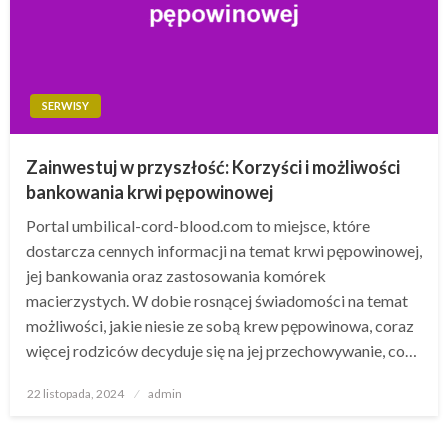
SERWISY
Zainwestuj w przyszłość: Korzyści i możliwości
bankowania krwi pępowinowej
Portal umbilical-cord-blood.com to miejsce, które
dostarcza cennych informacji na temat krwi pępowinowej,
jej bankowania oraz zastosowania komórek
macierzystych. W dobie rosnącej świadomości na temat
możliwości, jakie niesie ze sobą krew pępowinowa, coraz
więcej rodziców decyduje się na jej przechowywanie, co…
Opublikowane
22 listopada, 2024
admin
w