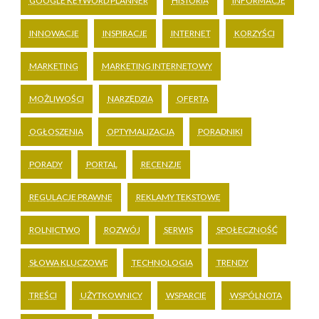
GOOGLE KEYWORD PLANNER
HISTORIA
INFORMACJE
INNOWACJE
INSPIRACJE
INTERNET
KORZYŚCI
MARKETING
MARKETING INTERNETOWY
MOŻLIWOŚCI
NARZĘDZIA
OFERTA
OGŁOSZENIA
OPTYMALIZACJA
PORADNIKI
PORADY
PORTAL
RECENZJE
REGULACJE PRAWNE
REKLAMY TEKSTOWE
ROLNICTWO
ROZWÓJ
SERWIS
SPOŁECZNOŚĆ
SŁOWA KLUCZOWE
TECHNOLOGIA
TRENDY
TREŚCI
UŻYTKOWNICY
WSPARCIE
WSPÓLNOTA