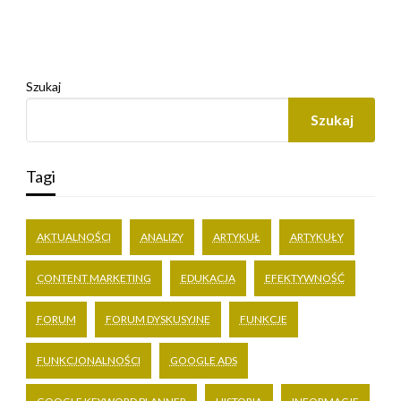
Szukaj
Szukaj
Tagi
AKTUALNOŚCI
ANALIZY
ARTYKUŁ
ARTYKUŁY
CONTENT MARKETING
EDUKACJA
EFEKTYWNOŚĆ
FORUM
FORUM DYSKUSYJNE
FUNKCJE
FUNKCJONALNOŚCI
GOOGLE ADS