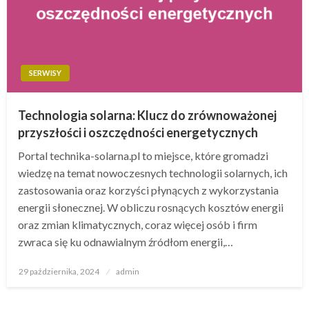
SERWISY
Technologia solarna: Klucz do zrównoważonej
przyszłości i oszczędności energetycznych
Portal technika-solarna.pl to miejsce, które gromadzi
wiedzę na temat nowoczesnych technologii solarnych, ich
zastosowania oraz korzyści płynących z wykorzystania
energii słonecznej. W obliczu rosnących kosztów energii
oraz zmian klimatycznych, coraz więcej osób i firm
zwraca się ku odnawialnym źródłom energii,…
Opublikowane
29 października, 2024
admin
w