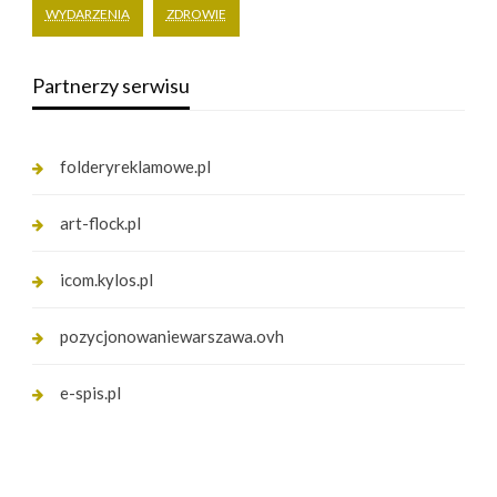
WYDARZENIA
ZDROWIE
Partnerzy serwisu
folderyreklamowe.pl
art-flock.pl
icom.kylos.pl
pozycjonowaniewarszawa.ovh
e-spis.pl