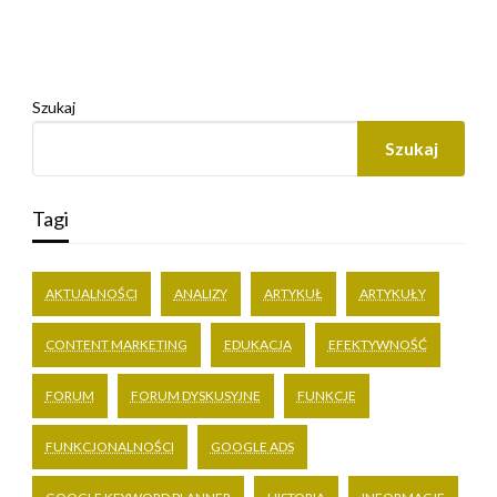
Szukaj
Szukaj
Tagi
AKTUALNOŚCI
ANALIZY
ARTYKUŁ
ARTYKUŁY
CONTENT MARKETING
EDUKACJA
EFEKTYWNOŚĆ
FORUM
FORUM DYSKUSYJNE
FUNKCJE
FUNKCJONALNOŚCI
GOOGLE ADS