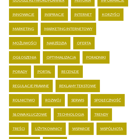
GOOGLE KEYWORD PLANNER
HISTORIA
INFORMACJE
INNOWACJE
INSPIRACJE
INTERNET
KORZYŚCI
MARKETING
MARKETING INTERNETOWY
MOŻLIWOŚCI
NARZĘDZIA
OFERTA
OGŁOSZENIA
OPTYMALIZACJA
PORADNIKI
PORADY
PORTAL
RECENZJE
REGULACJE PRAWNE
REKLAMY TEKSTOWE
ROLNICTWO
ROZWÓJ
SERWIS
SPOŁECZNOŚĆ
SŁOWA KLUCZOWE
TECHNOLOGIA
TRENDY
TREŚCI
UŻYTKOWNICY
WSPARCIE
WSPÓLNOTA