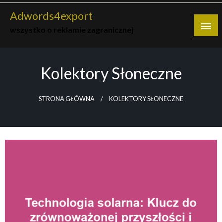
Skip
Adwords4export
to
wszystko o reklamie zagranicznej
content
Kolektory Słoneczne
STRONA GŁÓWNA
KOLEKTORY SŁONECZNE