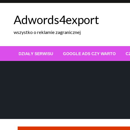
Skip
to
Adwords4export
content
wszystko o reklamie zagranicznej
DZIAŁY SERWISU
GOOGLE ADS CZY WARTO
C