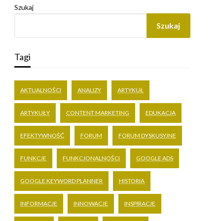
Szukaj
Szukaj
Tagi
AKTUALNOŚCI
ANALIZY
ARTYKUŁ
ARTYKUŁY
CONTENT MARKETING
EDUKACJA
EFEKTYWNOŚĆ
FORUM
FORUM DYSKUSYJNE
FUNKCJE
FUNKCJONALNOŚCI
GOOGLE ADS
GOOGLE KEYWORD PLANNER
HISTORIA
INFORMACJE
INNOWACJE
INSPIRACJE