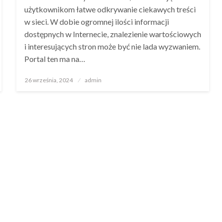
użytkownikom łatwe odkrywanie ciekawych treści
w sieci. W dobie ogromnej ilości informacji
dostępnych w Internecie, znalezienie wartościowych
i interesujących stron może być nie lada wyzwaniem.
Portal ten ma na…
Opublikowane
26 września, 2024
admin
w