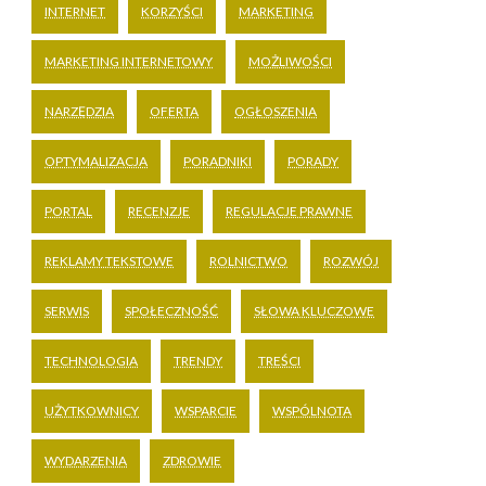
INTERNET
KORZYŚCI
MARKETING
MARKETING INTERNETOWY
MOŻLIWOŚCI
NARZĘDZIA
OFERTA
OGŁOSZENIA
OPTYMALIZACJA
PORADNIKI
PORADY
PORTAL
RECENZJE
REGULACJE PRAWNE
REKLAMY TEKSTOWE
ROLNICTWO
ROZWÓJ
SERWIS
SPOŁECZNOŚĆ
SŁOWA KLUCZOWE
TECHNOLOGIA
TRENDY
TREŚCI
UŻYTKOWNICY
WSPARCIE
WSPÓLNOTA
WYDARZENIA
ZDROWIE