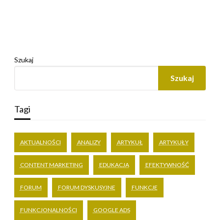
Szukaj
Szukaj
Tagi
AKTUALNOŚCI
ANALIZY
ARTYKUŁ
ARTYKUŁY
CONTENT MARKETING
EDUKACJA
EFEKTYWNOŚĆ
FORUM
FORUM DYSKUSYJNE
FUNKCJE
FUNKCJONALNOŚCI
GOOGLE ADS