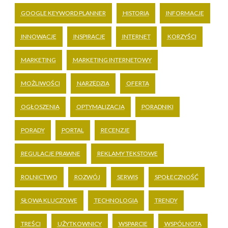
GOOGLE KEYWORD PLANNER
HISTORIA
INFORMACJE
INNOWACJE
INSPIRACJE
INTERNET
KORZYŚCI
MARKETING
MARKETING INTERNETOWY
MOŻLIWOŚCI
NARZĘDZIA
OFERTA
OGŁOSZENIA
OPTYMALIZACJA
PORADNIKI
PORADY
PORTAL
RECENZJE
REGULACJE PRAWNE
REKLAMY TEKSTOWE
ROLNICTWO
ROZWÓJ
SERWIS
SPOŁECZNOŚĆ
SŁOWA KLUCZOWE
TECHNOLOGIA
TRENDY
TREŚCI
UŻYTKOWNICY
WSPARCIE
WSPÓLNOTA