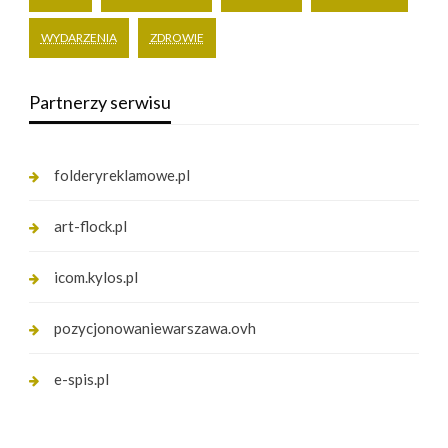
WYDARZENIA
ZDROWIE
Partnerzy serwisu
folderyreklamowe.pl
art-flock.pl
icom.kylos.pl
pozycjonowaniewarszawa.ovh
e-spis.pl