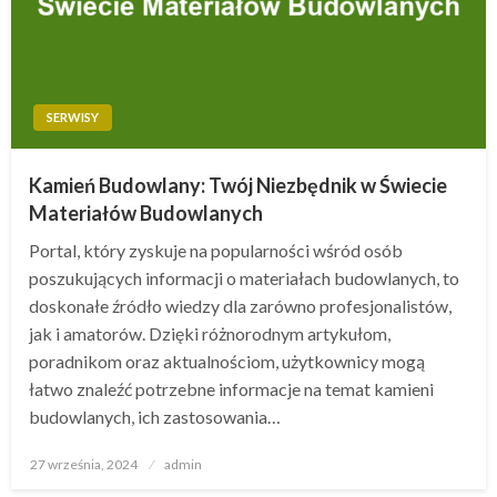
SERWISY
Kamień Budowlany: Twój Niezbędnik w Świecie
Materiałów Budowlanych
Portal, który zyskuje na popularności wśród osób
poszukujących informacji o materiałach budowlanych, to
doskonałe źródło wiedzy dla zarówno profesjonalistów,
jak i amatorów. Dzięki różnorodnym artykułom,
poradnikom oraz aktualnościom, użytkownicy mogą
łatwo znaleźć potrzebne informacje na temat kamieni
budowlanych, ich zastosowania…
Opublikowane
27 września, 2024
admin
w