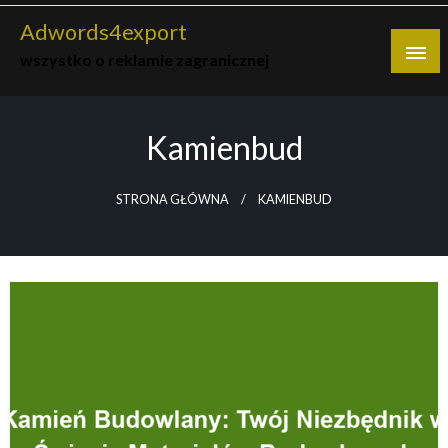
Skip
Adwords4export
to
wszystko o reklamie zagranicznej
content
Kamienbud
STRONA GŁÓWNA
KAMIENBUD