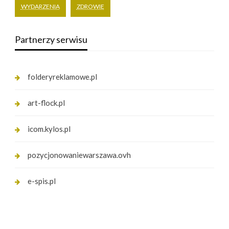
WYDARZENIA
ZDROWIE
Partnerzy serwisu
folderyreklamowe.pl
art-flock.pl
icom.kylos.pl
pozycjonowaniewarszawa.ovh
e-spis.pl