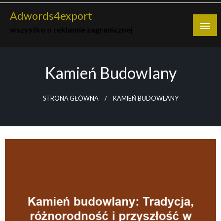
Skip
Adwords4export
to
wszystko o reklamie zagranicznej
content
Kamień Budowlany
STRONA GŁÓWNA
KAMIEŃ BUDOWLANY