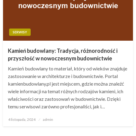
SERWISY
Kamień budowlany: Tradycja, różnorodność i
przyszłość w nowoczesnym budownictwie
Kamień budowlany to materiał, który od wieków znajduje
zastosowanie w architekturze i budownictwie. Portal
kamienbudowlany.pl jest miejscem, gdzie można znaleźć
wiele informacji na temat różnych rodzajów kamieni, ich
właściwości oraz zastosowań w budownictwie. Dzięki
temu serwisowi zarówno profesjonaliści, jak i…
Opublikowane
4 listopada, 2024
admin
w