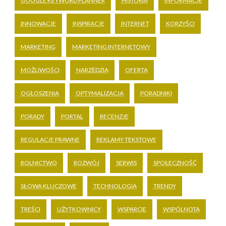
GOOGLE KEYWORD PLANNER
HISTORIA
INFORMACJE
INNOWACJE
INSPIRACJE
INTERNET
KORZYŚCI
MARKETING
MARKETING INTERNETOWY
MOŻLIWOŚCI
NARZĘDZIA
OFERTA
OGŁOSZENIA
OPTYMALIZACJA
PORADNIKI
PORADY
PORTAL
RECENZJE
REGULACJE PRAWNE
REKLAMY TEKSTOWE
ROLNICTWO
ROZWÓJ
SERWIS
SPOŁECZNOŚĆ
SŁOWA KLUCZOWE
TECHNOLOGIA
TRENDY
TREŚCI
UŻYTKOWNICY
WSPARCIE
WSPÓLNOTA