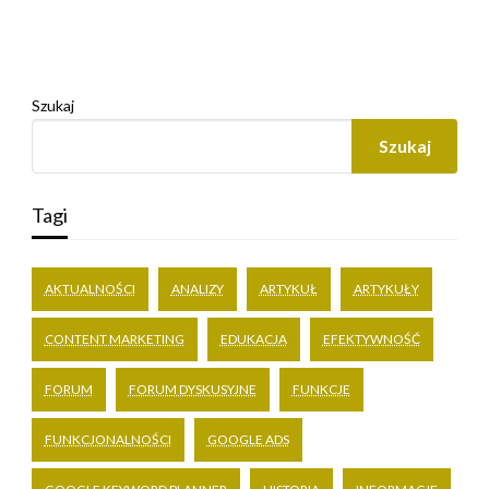
Szukaj
Szukaj
Tagi
AKTUALNOŚCI
ANALIZY
ARTYKUŁ
ARTYKUŁY
CONTENT MARKETING
EDUKACJA
EFEKTYWNOŚĆ
FORUM
FORUM DYSKUSYJNE
FUNKCJE
FUNKCJONALNOŚCI
GOOGLE ADS