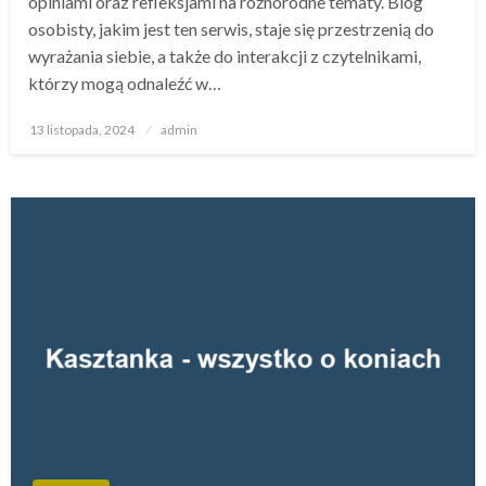
opiniami oraz refleksjami na różnorodne tematy. Blog
osobisty, jakim jest ten serwis, staje się przestrzenią do
wyrażania siebie, a także do interakcji z czytelnikami,
którzy mogą odnaleźć w…
Opublikowane
13 listopada, 2024
admin
w