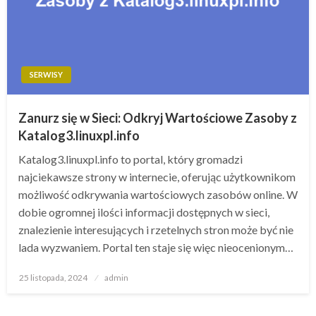
SERWISY
Zanurz się w Sieci: Odkryj Wartościowe Zasoby z
Katalog3.linuxpl.info
Katalog3.linuxpl.info to portal, który gromadzi
najciekawsze strony w internecie, oferując użytkownikom
możliwość odkrywania wartościowych zasobów online. W
dobie ogromnej ilości informacji dostępnych w sieci,
znalezienie interesujących i rzetelnych stron może być nie
lada wyzwaniem. Portal ten staje się więc nieocenionym…
Opublikowane
25 listopada, 2024
admin
w