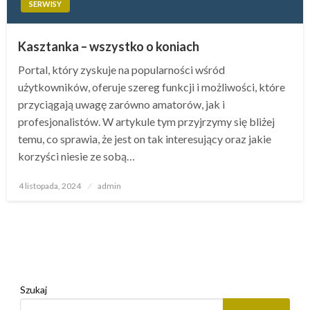
SERWISY
Kasztanka – wszystko o koniach
Portal, który zyskuje na popularności wśród
użytkowników, oferuje szereg funkcji i możliwości, które
przyciągają uwagę zarówno amatorów, jak i
profesjonalistów. W artykule tym przyjrzymy się bliżej
temu, co sprawia, że jest on tak interesujący oraz jakie
korzyści niesie ze sobą…
Opublikowane
4 listopada, 2024
admin
w
Szukaj