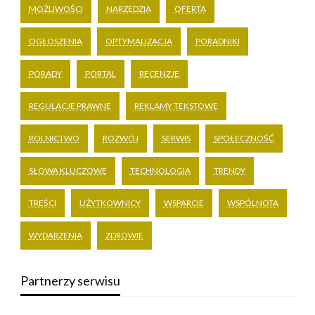
MOŻLIWOŚCI
NARZĘDZIA
OFERTA
OGŁOSZENIA
OPTYMALIZACJA
PORADNIKI
PORADY
PORTAL
RECENZJE
REGULACJE PRAWNE
REKLAMY TEKSTOWE
ROLNICTWO
ROZWÓJ
SERWIS
SPOŁECZNOŚĆ
SŁOWA KLUCZOWE
TECHNOLOGIA
TRENDY
TREŚCI
UŻYTKOWNICY
WSPARCIE
WSPÓLNOTA
WYDARZENIA
ZDROWIE
Partnerzy serwisu