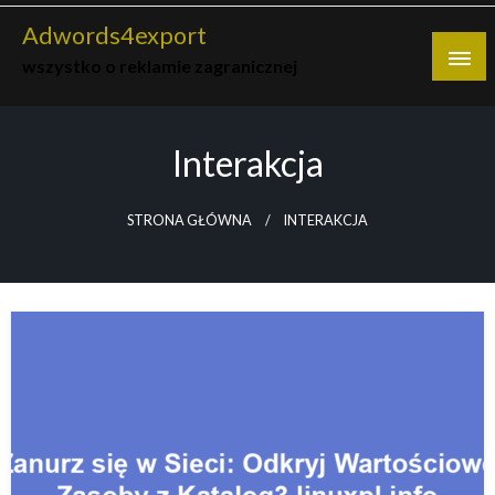
Skip
Adwords4export
to
wszystko o reklamie zagranicznej
content
Interakcja
STRONA GŁÓWNA
INTERAKCJA