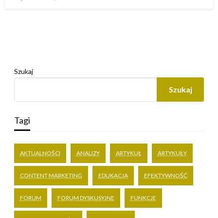
w
Szukaj
Szukaj
Tagi
AKTUALNOŚCI
ANALIZY
ARTYKUŁ
ARTYKUŁY
CONTENT MARKETING
EDUKACJA
EFEKTYWNOŚĆ
FORUM
FORUM DYSKUSYJNE
FUNKCJE