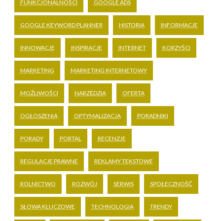
FUNKCJONALNOŚCI
GOOGLE ADS
GOOGLE KEYWORD PLANNER
HISTORIA
INFORMACJE
INNOWACJE
INSPIRACJE
INTERNET
KORZYŚCI
MARKETING
MARKETING INTERNETOWY
MOŻLIWOŚCI
NARZĘDZIA
OFERTA
OGŁOSZENIA
OPTYMALIZACJA
PORADNIKI
PORADY
PORTAL
RECENZJE
REGULACJE PRAWNE
REKLAMY TEKSTOWE
ROLNICTWO
ROZWÓJ
SERWIS
SPOŁECZNOŚĆ
SŁOWA KLUCZOWE
TECHNOLOGIA
TRENDY