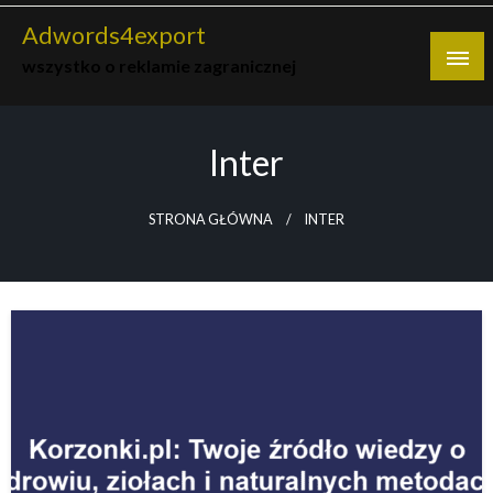
Skip
Adwords4export
to
wszystko o reklamie zagranicznej
content
Inter
STRONA GŁÓWNA
INTER