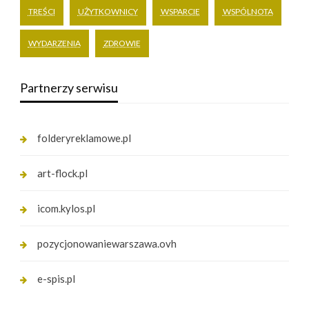
TREŚCI
UŻYTKOWNICY
WSPARCIE
WSPÓLNOTA
WYDARZENIA
ZDROWIE
Partnerzy serwisu
folderyreklamowe.pl
art-flock.pl
icom.kylos.pl
pozycjonowaniewarszawa.ovh
e-spis.pl