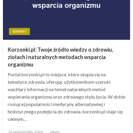
SERWISY
Korzonki.pl: Twoje źródło wiedzy o zdrowiu,
ziołach i naturalnych metodach wsparcia
organizmu
Portal korzonki.pl to miejsce, które skupia się na
tematyce zdrowia, oferując użytkownikom szeroki
wachlarz informacji na temat naturalnych metod
wspierania organizmu oraz zdrowego stylu życia. W dobie
rosnącej popularności medycyny alternatywnej i
holistycznego podejścia do zdrowia, korzonki.pl staje się
cennym…
Opublikowane
12 października, 2024
admin