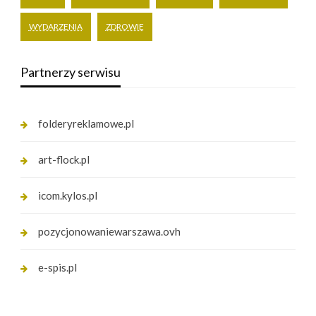
WYDARZENIA
ZDROWIE
Partnerzy serwisu
folderyreklamowe.pl
art-flock.pl
icom.kylos.pl
pozycjonowaniewarszawa.ovh
e-spis.pl