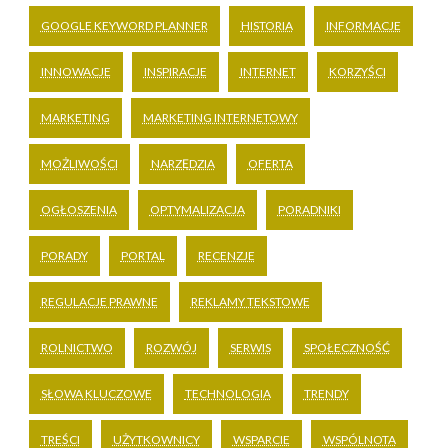
GOOGLE KEYWORD PLANNER
HISTORIA
INFORMACJE
INNOWACJE
INSPIRACJE
INTERNET
KORZYŚCI
MARKETING
MARKETING INTERNETOWY
MOŻLIWOŚCI
NARZĘDZIA
OFERTA
OGŁOSZENIA
OPTYMALIZACJA
PORADNIKI
PORADY
PORTAL
RECENZJE
REGULACJE PRAWNE
REKLAMY TEKSTOWE
ROLNICTWO
ROZWÓJ
SERWIS
SPOŁECZNOŚĆ
SŁOWA KLUCZOWE
TECHNOLOGIA
TRENDY
TREŚCI
UŻYTKOWNICY
WSPARCIE
WSPÓLNOTA