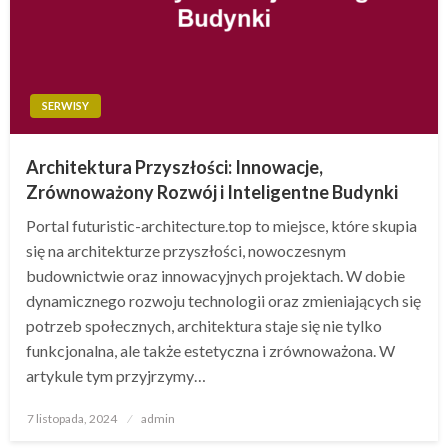
SERWISY
Architektura Przyszłości: Innowacje,
Zrównoważony Rozwój i Inteligentne Budynki
Portal futuristic-architecture.top to miejsce, które skupia
się na architekturze przyszłości, nowoczesnym
budownictwie oraz innowacyjnych projektach. W dobie
dynamicznego rozwoju technologii oraz zmieniających się
potrzeb społecznych, architektura staje się nie tylko
funkcjonalna, ale także estetyczna i zrównoważona. W
artykule tym przyjrzymy…
Opublikowane
7 listopada, 2024
admin
w