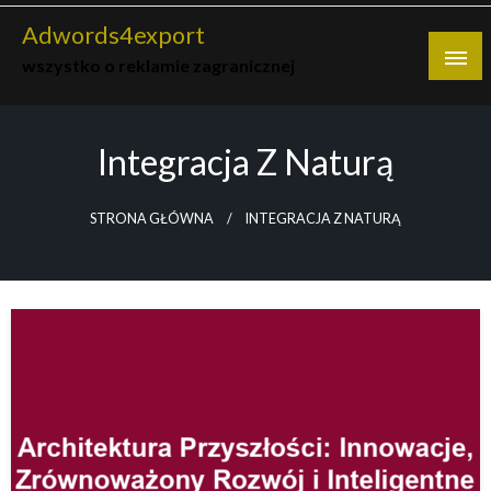
Skip
Adwords4export
to
wszystko o reklamie zagranicznej
content
Integracja Z Naturą
STRONA GŁÓWNA
INTEGRACJA Z NATURĄ