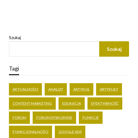
Szukaj
Szukaj
Tagi
AKTUALNOŚCI
ANALIZY
ARTYKUŁ
ARTYKUŁY
CONTENT MARKETING
EDUKACJA
EFEKTYWNOŚĆ
FORUM
FORUM DYSKUSYJNE
FUNKCJE
FUNKCJONALNOŚCI
GOOGLE ADS