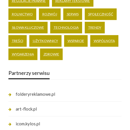
REGULACJE PRAWNE
REKLAMY TEKSTOWE
ROLNICTWO
ROZWÓJ
SERWIS
SPOŁECZNOŚĆ
SŁOWA KLUCZOWE
TECHNOLOGIA
TRENDY
TREŚCI
UŻYTKOWNICY
WSPARCIE
WSPÓLNOTA
WYDARZENIA
ZDROWIE
Partnerzy serwisu
folderyreklamowe.pl
art-flock.pl
icom.kylos.pl