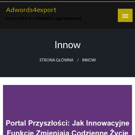
Skip
Adwords4export
to
wszystko o reklamie zagranicznej
content
Innow
STRONA GŁÓWNA
INNOW