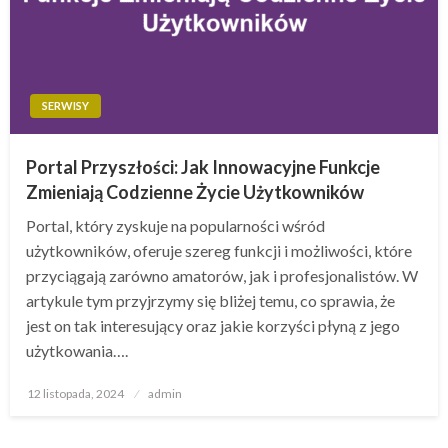
SERWISY
Portal Przyszłości: Jak Innowacyjne Funkcje
Zmieniają Codzienne Życie Użytkowników
Portal, który zyskuje na popularności wśród
użytkowników, oferuje szereg funkcji i możliwości, które
przyciągają zarówno amatorów, jak i profesjonalistów. W
artykule tym przyjrzymy się bliżej temu, co sprawia, że
jest on tak interesujący oraz jakie korzyści płyną z jego
użytkowania….
Opublikowane
12 listopada, 2024
admin
w