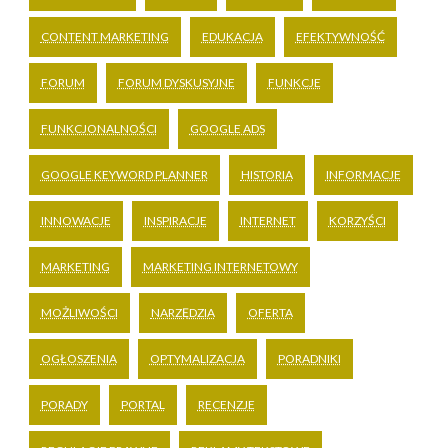
CONTENT MARKETING
EDUKACJA
EFEKTYWNOŚĆ
FORUM
FORUM DYSKUSYJNE
FUNKCJE
FUNKCJONALNOŚCI
GOOGLE ADS
GOOGLE KEYWORD PLANNER
HISTORIA
INFORMACJE
INNOWACJE
INSPIRACJE
INTERNET
KORZYŚCI
MARKETING
MARKETING INTERNETOWY
MOŻLIWOŚCI
NARZĘDZIA
OFERTA
OGŁOSZENIA
OPTYMALIZACJA
PORADNIKI
PORADY
PORTAL
RECENZJE