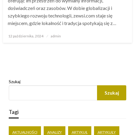
oferując im przestrzeń do wymiany informacji,
doświadczeń oraz zasobów. W dobie globalizacji i
szybkiego rozwoju technologii, zewsi.com staje się
miejscem, gdzie lokalność i tradycja spotykają się z…
Opublikowane
12 października, 2024
admin
w
Szukaj
Szukaj
Tagi
AKTUALNOŚCI
ANALIZY
ARTYKUŁ
ARTYKUŁY