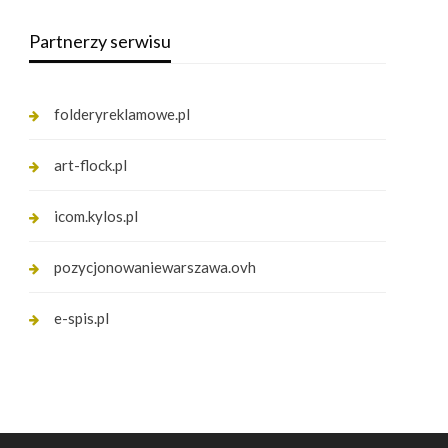
Partnerzy serwisu
folderyreklamowe.pl
art-flock.pl
icom.kylos.pl
pozycjonowaniewarszawa.ovh
e-spis.pl