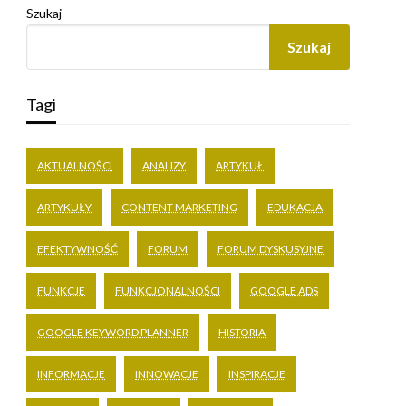
Szukaj
Szukaj
Tagi
AKTUALNOŚCI
ANALIZY
ARTYKUŁ
ARTYKUŁY
CONTENT MARKETING
EDUKACJA
EFEKTYWNOŚĆ
FORUM
FORUM DYSKUSYJNE
FUNKCJE
FUNKCJONALNOŚCI
GOOGLE ADS
GOOGLE KEYWORD PLANNER
HISTORIA
INFORMACJE
INNOWACJE
INSPIRACJE