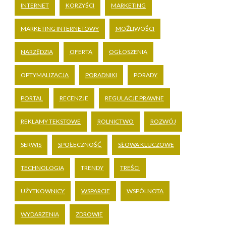
INTERNET
KORZYŚCI
MARKETING
MARKETING INTERNETOWY
MOŻLIWOŚCI
NARZĘDZIA
OFERTA
OGŁOSZENIA
OPTYMALIZACJA
PORADNIKI
PORADY
PORTAL
RECENZJE
REGULACJE PRAWNE
REKLAMY TEKSTOWE
ROLNICTWO
ROZWÓJ
SERWIS
SPOŁECZNOŚĆ
SŁOWA KLUCZOWE
TECHNOLOGIA
TRENDY
TREŚCI
UŻYTKOWNICY
WSPARCIE
WSPÓLNOTA
WYDARZENIA
ZDROWIE