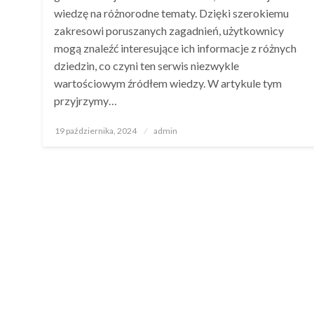
wiedzę na różnorodne tematy. Dzięki szerokiemu
zakresowi poruszanych zagadnień, użytkownicy
mogą znaleźć interesujące ich informacje z różnych
dziedzin, co czyni ten serwis niezwykle
wartościowym źródłem wiedzy. W artykule tym
przyjrzymy…
Opublikowane
19 października, 2024
admin
w