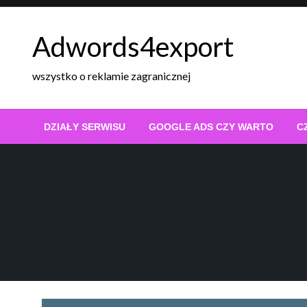
Skip
to
Adwords4export
content
wszystko o reklamie zagranicznej
DZIAŁY SERWISU
GOOGLE ADS CZY WARTO
C