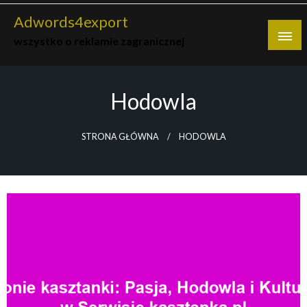
Skip
Adwords4export
to
wszystko o reklamie zagranicznej
content
Hodowla
STRONA GŁÓWNA
HODOWLA