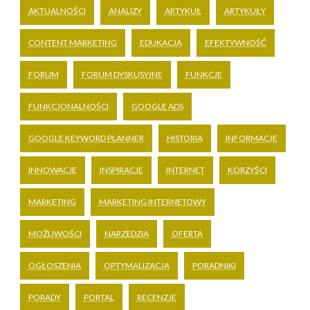
AKTUALNOŚCI
ANALIZY
ARTYKUŁ
ARTYKUŁY
CONTENT MARKETING
EDUKACJA
EFEKTYWNOŚĆ
FORUM
FORUM DYSKUSYJNE
FUNKCJE
FUNKCJONALNOŚCI
GOOGLE ADS
GOOGLE KEYWORD PLANNER
HISTORIA
INFORMACJE
INNOWACJE
INSPIRACJE
INTERNET
KORZYŚCI
MARKETING
MARKETING INTERNETOWY
MOŻLIWOŚCI
NARZĘDZIA
OFERTA
OGŁOSZENIA
OPTYMALIZACJA
PORADNIKI
PORADY
PORTAL
RECENZJE