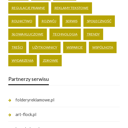
REGULACJE PRAWNE
REKLAMY TEKSTOWE
ROLNICTWO
ROZWÓJ
SERWIS
SPOŁECZNOŚĆ
SŁOWA KLUCZOWE
TECHNOLOGIA
TRENDY
TREŚCI
UŻYTKOWNICY
WSPARCIE
WSPÓLNOTA
WYDARZENIA
ZDROWIE
Partnerzy serwisu
folderyreklamowe.pl
art-flock.pl