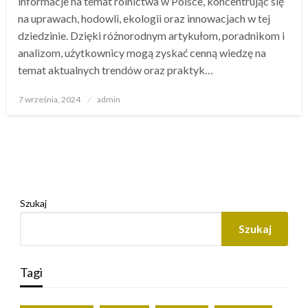
informacje na temat rolnictwa w Polsce, koncentrując się
na uprawach, hodowli, ekologii oraz innowacjach w tej
dziedzinie. Dzięki różnorodnym artykułom, poradnikom i
analizom, użytkownicy mogą zyskać cenną wiedzę na
temat aktualnych trendów oraz praktyk…
Opublikowane
7 września, 2024
admin
w
Szukaj
Szukaj
Tagi