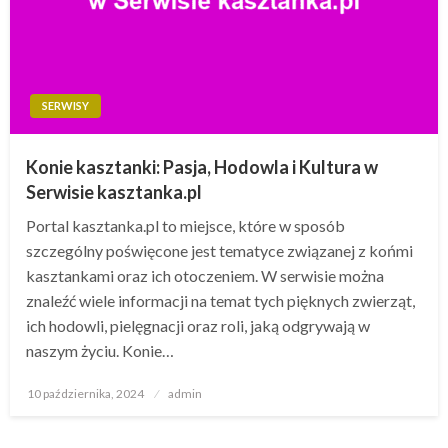
SERWISY
Konie kasztanki: Pasja, Hodowla i Kultura w
Serwisie kasztanka.pl
Portal kasztanka.pl to miejsce, które w sposób
szczególny poświęcone jest tematyce związanej z końmi
kasztankami oraz ich otoczeniem. W serwisie można
znaleźć wiele informacji na temat tych pięknych zwierząt,
ich hodowli, pielęgnacji oraz roli, jaką odgrywają w
naszym życiu. Konie…
Opublikowane
10 października, 2024
admin
w