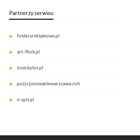
Partnerzy serwisu
folderyreklamowe.pl
art-flock.pl
icom.kylos.pl
pozycjonowaniewarszawa.ovh
e-spis.pl