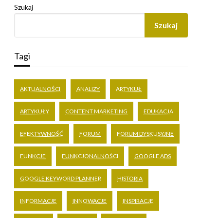
Szukaj
Szukaj
Tagi
AKTUALNOŚCI
ANALIZY
ARTYKUŁ
ARTYKUŁY
CONTENT MARKETING
EDUKACJA
EFEKTYWNOŚĆ
FORUM
FORUM DYSKUSYJNE
FUNKCJE
FUNKCJONALNOŚCI
GOOGLE ADS
GOOGLE KEYWORD PLANNER
HISTORIA
INFORMACJE
INNOWACJE
INSPIRACJE