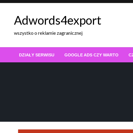
Skip
to
Adwords4export
content
wszystko o reklamie zagranicznej
DZIAŁY SERWISU
GOOGLE ADS CZY WARTO
C