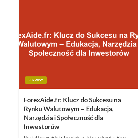
SERWISY
ForexAide.fr: Klucz do Sukcesu na
Rynku Walutowym – Edukacja,
Narzędzia i Społeczność dla
Inwestorów
Portal forexaide.fr to miejsce, które skupia się na