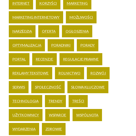
INTERNET
KORZYŚCI
MARKETING
MARKETING INTERNETOWY
MOŻLIWOŚCI
NARZĘDZIA
OFERTA
OGŁOSZENIA
OPTYMALIZACJA
PORADNIKI
PORADY
PORTAL
RECENZJE
REGULACJE PRAWNE
REKLAMY TEKSTOWE
ROLNICTWO
ROZWÓJ
SERWIS
SPOŁECZNOŚĆ
SŁOWA KLUCZOWE
TECHNOLOGIA
TRENDY
TREŚCI
UŻYTKOWNICY
WSPARCIE
WSPÓLNOTA
WYDARZENIA
ZDROWIE