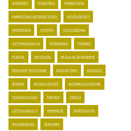
INTERNET
KORZYŚCI
MARKETING
MARKETING INTERNETOWY
MOŻLIWOŚCI
NARZĘDZIA
OFERTA
OGŁOSZENIA
OPTYMALIZACJA
PORADNIKI
PORADY
PORTAL
RECENZJE
REGULACJE PRAWNE
REKLAMY TEKSTOWE
ROLNICTWO
ROZWÓJ
SERWIS
SPOŁECZNOŚĆ
SŁOWA KLUCZOWE
TECHNOLOGIA
TRENDY
TREŚCI
UŻYTKOWNICY
WSPARCIE
WSPÓLNOTA
WYDARZENIA
ZDROWIE