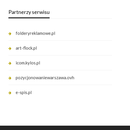
Partnerzy serwisu
folderyreklamowe.pl
art-flock.pl
icom.kylos.pl
pozycjonowaniewarszawa.ovh
e-spis.pl