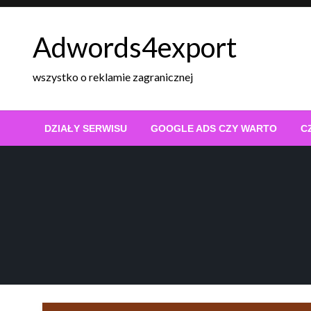
Skip
to
Adwords4export
content
wszystko o reklamie zagranicznej
DZIAŁY SERWISU
GOOGLE ADS CZY WARTO
C