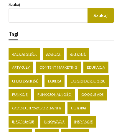
Szukaj
Szukaj
Tagi
AKTUALNOŚCI
ANALIZY
ARTYKUŁ
ARTYKUŁY
CONTENT MARKETING
EDUKACJA
EFEKTYWNOŚĆ
FORUM
FORUM DYSKUSYJNE
FUNKCJE
FUNKCJONALNOŚCI
GOOGLE ADS
GOOGLE KEYWORD PLANNER
HISTORIA
INFORMACJE
INNOWACJE
INSPIRACJE