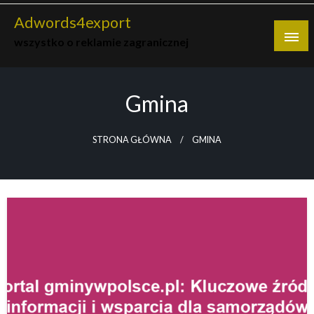
Skip
Adwords4export
to
wszystko o reklamie zagranicznej
content
Gmina
STRONA GŁÓWNA
GMINA