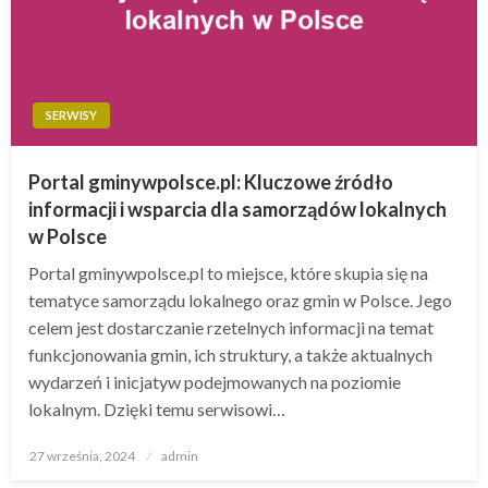
SERWISY
Portal gminywpolsce.pl: Kluczowe źródło
informacji i wsparcia dla samorządów lokalnych
w Polsce
Portal gminywpolsce.pl to miejsce, które skupia się na
tematyce samorządu lokalnego oraz gmin w Polsce. Jego
celem jest dostarczanie rzetelnych informacji na temat
funkcjonowania gmin, ich struktury, a także aktualnych
wydarzeń i inicjatyw podejmowanych na poziomie
lokalnym. Dzięki temu serwisowi…
Opublikowane
27 września, 2024
admin
w