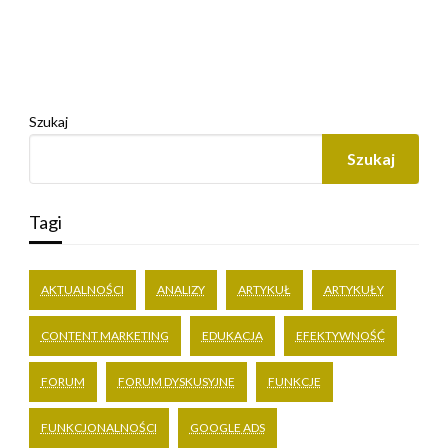
Szukaj
Szukaj
Tagi
AKTUALNOŚCI
ANALIZY
ARTYKUŁ
ARTYKUŁY
CONTENT MARKETING
EDUKACJA
EFEKTYWNOŚĆ
FORUM
FORUM DYSKUSYJNE
FUNKCJE
FUNKCJONALNOŚCI
GOOGLE ADS