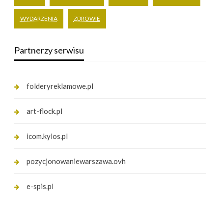
WYDARZENIA
ZDROWIE
Partnerzy serwisu
folderyreklamowe.pl
art-flock.pl
icom.kylos.pl
pozycjonowaniewarszawa.ovh
e-spis.pl