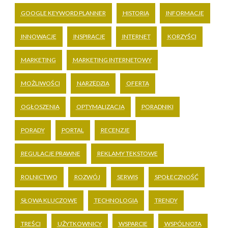
GOOGLE KEYWORD PLANNER
HISTORIA
INFORMACJE
INNOWACJE
INSPIRACJE
INTERNET
KORZYŚCI
MARKETING
MARKETING INTERNETOWY
MOŻLIWOŚCI
NARZĘDZIA
OFERTA
OGŁOSZENIA
OPTYMALIZACJA
PORADNIKI
PORADY
PORTAL
RECENZJE
REGULACJE PRAWNE
REKLAMY TEKSTOWE
ROLNICTWO
ROZWÓJ
SERWIS
SPOŁECZNOŚĆ
SŁOWA KLUCZOWE
TECHNOLOGIA
TRENDY
TREŚCI
UŻYTKOWNICY
WSPARCIE
WSPÓLNOTA