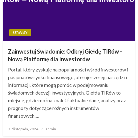
SERWISY
Zainwestuj Świadomie: Odkryj Giełdę TIRów –
Nową Platformę dla Inwestorów
Portal, który zyskuje na popularności wśród inwestorów i
pasjonatów rynku finansowego, oferuje szereg narzędzi i
informacji, które mogą pomóc w podejmowaniu
świadomych decyzji inwestycyjnych. Giełda TIRów to
miejsce, gdzie można znaleźć aktualne dane, analizy oraz
prognozy dotyczące różnych instrumentów
finansowych….
Opublikowane
19 listopada, 2024
admin
w