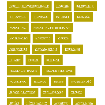
GOOGLE KEYWORD PLANNER
HISTORIA
INFORMACJE
INNOWACJE
INSPIRACJE
INTERNET
KORZYŚCI
MARKETING
MARKETING INTERNETOWY
MOŻLIWOŚCI
NARZĘDZIA
OFERTA
OGŁOSZENIA
OPTYMALIZACJA
PORADNIKI
PORADY
PORTAL
RECENZJE
REGULACJE PRAWNE
REKLAMY TEKSTOWE
ROLNICTWO
ROZWÓJ
SERWIS
SPOŁECZNOŚĆ
SŁOWA KLUCZOWE
TECHNOLOGIA
TRENDY
TREŚCI
UŻYTKOWNICY
WSPARCIE
WSPÓLNOTA