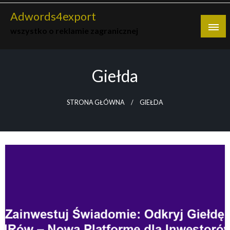
Skip
Adwords4export
to
wszystko o reklamie zagranicznej
content
Giełda
STRONA GŁÓWNA
GIEŁDA