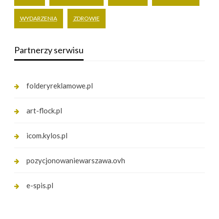
WYDARZENIA
ZDROWIE
Partnerzy serwisu
folderyreklamowe.pl
art-flock.pl
icom.kylos.pl
pozycjonowaniewarszawa.ovh
e-spis.pl