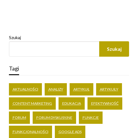
Szukaj
Szukaj
Tagi
AKTUALNOŚCI
ANALIZY
ARTYKUŁ
ARTYKUŁY
CONTENT MARKETING
EDUKACJA
EFEKTYWNOŚĆ
FORUM
FORUM DYSKUSYJNE
FUNKCJE
FUNKCJONALNOŚCI
GOOGLE ADS