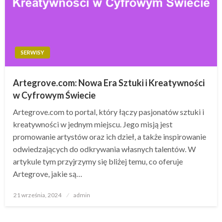
SERWISY
Artegrove.com: Nowa Era Sztuki i Kreatywności
w Cyfrowym Świecie
Artegrove.com to portal, który łączy pasjonatów sztuki i
kreatywności w jednym miejscu. Jego misją jest
promowanie artystów oraz ich dzieł, a także inspirowanie
odwiedzających do odkrywania własnych talentów. W
artykule tym przyjrzymy się bliżej temu, co oferuje
Artegrove, jakie są…
Opublikowane
21 września, 2024
admin
w