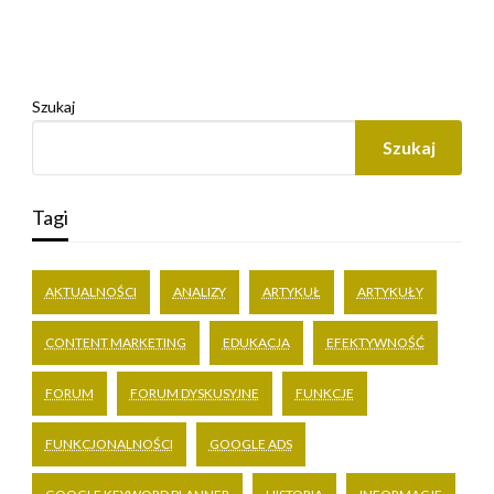
Szukaj
Szukaj
Tagi
AKTUALNOŚCI
ANALIZY
ARTYKUŁ
ARTYKUŁY
CONTENT MARKETING
EDUKACJA
EFEKTYWNOŚĆ
FORUM
FORUM DYSKUSYJNE
FUNKCJE
FUNKCJONALNOŚCI
GOOGLE ADS