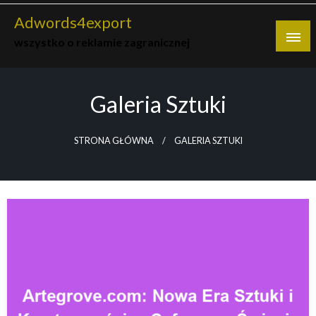
Skip
Adwords4export
to
wszystko o reklamie zagranicznej
content
Galeria Sztuki
STRONA GŁÓWNA
GALERIA SZTUKI