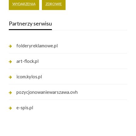
WYDARZENIA
ZDROWIE
Partnerzy serwisu
folderyreklamowe.pl
art-flock.pl
icom.kylos.pl
pozycjonowaniewarszawa.ovh
e-spis.pl