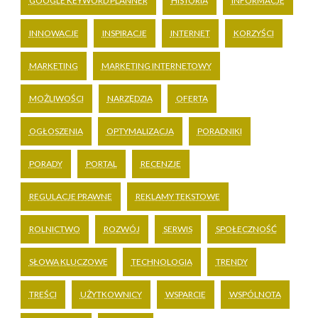
GOOGLE KEYWORD PLANNER
HISTORIA
INFORMACJE
INNOWACJE
INSPIRACJE
INTERNET
KORZYŚCI
MARKETING
MARKETING INTERNETOWY
MOŻLIWOŚCI
NARZĘDZIA
OFERTA
OGŁOSZENIA
OPTYMALIZACJA
PORADNIKI
PORADY
PORTAL
RECENZJE
REGULACJE PRAWNE
REKLAMY TEKSTOWE
ROLNICTWO
ROZWÓJ
SERWIS
SPOŁECZNOŚĆ
SŁOWA KLUCZOWE
TECHNOLOGIA
TRENDY
TREŚCI
UŻYTKOWNICY
WSPARCIE
WSPÓLNOTA