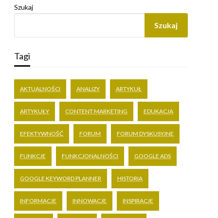
Szukaj
Szukaj
Tagi
AKTUALNOŚCI
ANALIZY
ARTYKUŁ
ARTYKUŁY
CONTENT MARKETING
EDUKACJA
EFEKTYWNOŚĆ
FORUM
FORUM DYSKUSYJNE
FUNKCJE
FUNKCJONALNOŚCI
GOOGLE ADS
GOOGLE KEYWORD PLANNER
HISTORIA
INFORMACJE
INNOWACJE
INSPIRACJE