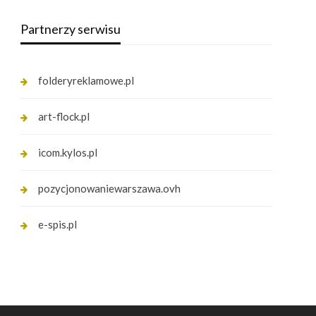
Partnerzy serwisu
folderyreklamowe.pl
art-flock.pl
icom.kylos.pl
pozycjonowaniewarszawa.ovh
e-spis.pl