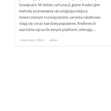
Szwajcarii. W dobie cyfryzacji, gdzie tradycyjne
metody poznawania się ustępują miejsca
nowoczesnym rozwiązaniom, serwisy randkowe
stają się coraz bardziej popularne. findlove.ch
wyróżnia się na tle innych platform, oferując…
Opublikowane
14 września, 2024
admin
w