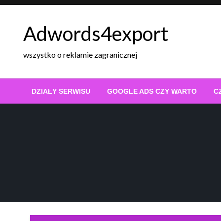
Skip
to
Adwords4export
content
wszystko o reklamie zagranicznej
DZIAŁY SERWISU
GOOGLE ADS CZY WARTO
C