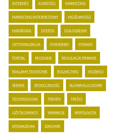
INTERNET
KORZYŚCI
MARKETING
MARKETING INTERNETOWY
MOŻLIWOŚCI
NARZĘDZIA
OFERTA
OGŁOSZENIA
OPTYMALIZACJA
PORADNIKI
PORADY
PORTAL
RECENZJE
REGULACJE PRAWNE
REKLAMY TEKSTOWE
ROLNICTWO
ROZWÓJ
SERWIS
SPOŁECZNOŚĆ
SŁOWA KLUCZOWE
TECHNOLOGIA
TRENDY
TREŚCI
UŻYTKOWNICY
WSPARCIE
WSPÓLNOTA
WYDARZENIA
ZDROWIE