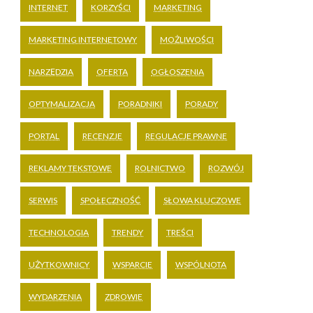
INTERNET
KORZYŚCI
MARKETING
MARKETING INTERNETOWY
MOŻLIWOŚCI
NARZĘDZIA
OFERTA
OGŁOSZENIA
OPTYMALIZACJA
PORADNIKI
PORADY
PORTAL
RECENZJE
REGULACJE PRAWNE
REKLAMY TEKSTOWE
ROLNICTWO
ROZWÓJ
SERWIS
SPOŁECZNOŚĆ
SŁOWA KLUCZOWE
TECHNOLOGIA
TRENDY
TREŚCI
UŻYTKOWNICY
WSPARCIE
WSPÓLNOTA
WYDARZENIA
ZDROWIE