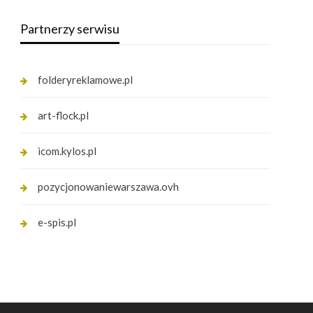
Partnerzy serwisu
folderyreklamowe.pl
art-flock.pl
icom.kylos.pl
pozycjonowaniewarszawa.ovh
e-spis.pl