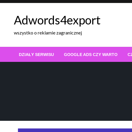
Skip
to
Adwords4export
content
wszystko o reklamie zagranicznej
DZIAŁY SERWISU
GOOGLE ADS CZY WARTO
C