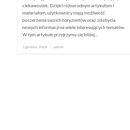
ciekawostek. Dzięki różnorodnym artykułom i
materiałom, użytkownicy mają możliwość
poszerzenia swoich horyzontów oraz zdobycia
nowych informacji na wiele interesujących tematów.
W tym artykule przyjrzymy się bliżej…
Opublikowane
1 grudnia, 2024
admin
w