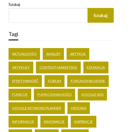
Szukaj
Szukaj
Tagi
AKTUALNOŚCI
ANALIZY
ARTYKUŁ
ARTYKUŁY
CONTENT MARKETING
EDUKACJA
EFEKTYWNOŚĆ
FORUM
FORUM DYSKUSYJNE
FUNKCJE
FUNKCJONALNOŚCI
GOOGLE ADS
GOOGLE KEYWORD PLANNER
HISTORIA
INFORMACJE
INNOWACJE
INSPIRACJE