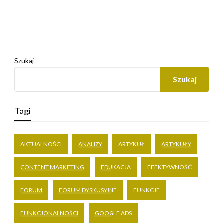
Szukaj
Szukaj
Tagi
AKTUALNOŚCI
ANALIZY
ARTYKUŁ
ARTYKUŁY
CONTENT MARKETING
EDUKACJA
EFEKTYWNOŚĆ
FORUM
FORUM DYSKUSYJNE
FUNKCJE
FUNKCJONALNOŚCI
GOOGLE ADS