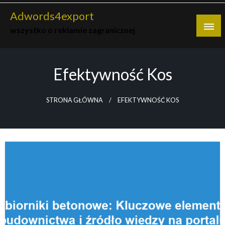
Skip
Adwords4export
to
wszystko o reklamie zagranicznej
content
Efektywność Kos
STRONA GŁÓWNA
EFEKTYWNOŚĆ KOS