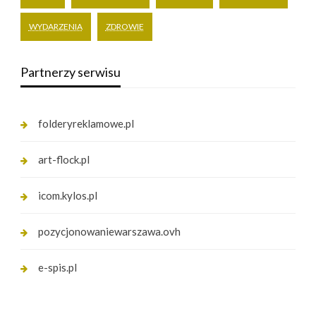
WYDARZENIA
ZDROWIE
Partnerzy serwisu
folderyreklamowe.pl
art-flock.pl
icom.kylos.pl
pozycjonowaniewarszawa.ovh
e-spis.pl