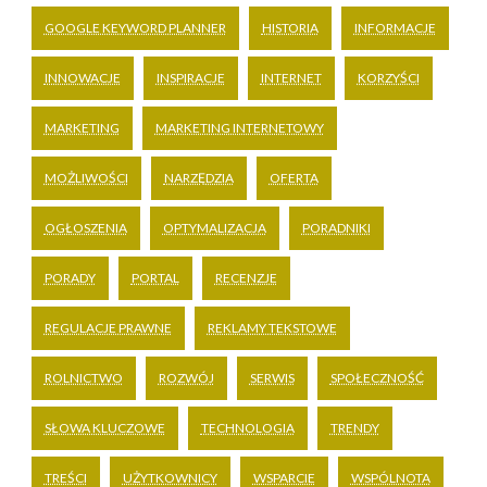
GOOGLE KEYWORD PLANNER
HISTORIA
INFORMACJE
INNOWACJE
INSPIRACJE
INTERNET
KORZYŚCI
MARKETING
MARKETING INTERNETOWY
MOŻLIWOŚCI
NARZĘDZIA
OFERTA
OGŁOSZENIA
OPTYMALIZACJA
PORADNIKI
PORADY
PORTAL
RECENZJE
REGULACJE PRAWNE
REKLAMY TEKSTOWE
ROLNICTWO
ROZWÓJ
SERWIS
SPOŁECZNOŚĆ
SŁOWA KLUCZOWE
TECHNOLOGIA
TRENDY
TREŚCI
UŻYTKOWNICY
WSPARCIE
WSPÓLNOTA