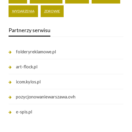
WYDARZENIA
ZDROWIE
Partnerzy serwisu
folderyreklamowe.pl
art-flock.pl
icom.kylos.pl
pozycjonowaniewarszawa.ovh
e-spis.pl