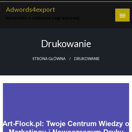
Skip
Adwords4export
to
wszystko o reklamie zagranicznej
content
Drukowanie
STRONA GŁÓWNA
DRUKOWANIE