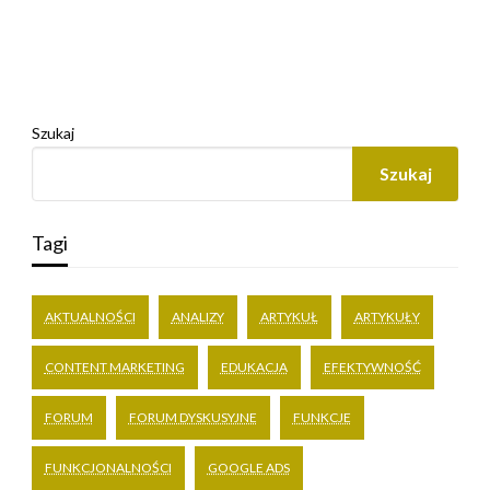
Szukaj
Szukaj
Tagi
AKTUALNOŚCI
ANALIZY
ARTYKUŁ
ARTYKUŁY
CONTENT MARKETING
EDUKACJA
EFEKTYWNOŚĆ
FORUM
FORUM DYSKUSYJNE
FUNKCJE
FUNKCJONALNOŚCI
GOOGLE ADS