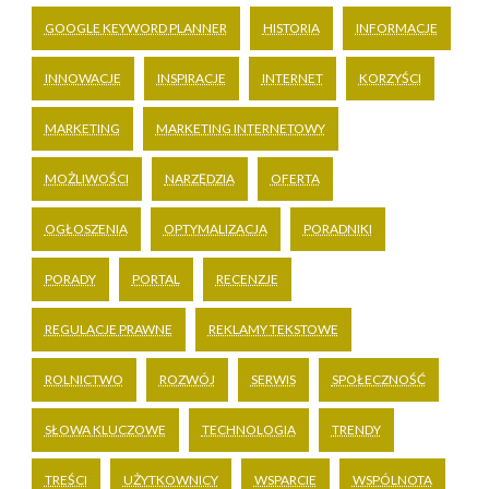
GOOGLE KEYWORD PLANNER
HISTORIA
INFORMACJE
INNOWACJE
INSPIRACJE
INTERNET
KORZYŚCI
MARKETING
MARKETING INTERNETOWY
MOŻLIWOŚCI
NARZĘDZIA
OFERTA
OGŁOSZENIA
OPTYMALIZACJA
PORADNIKI
PORADY
PORTAL
RECENZJE
REGULACJE PRAWNE
REKLAMY TEKSTOWE
ROLNICTWO
ROZWÓJ
SERWIS
SPOŁECZNOŚĆ
SŁOWA KLUCZOWE
TECHNOLOGIA
TRENDY
TREŚCI
UŻYTKOWNICY
WSPARCIE
WSPÓLNOTA