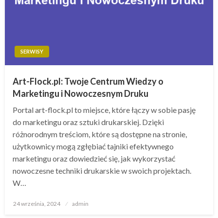
SERWISY
Art-Flock.pl: Twoje Centrum Wiedzy o
Marketingu i Nowoczesnym Druku
Portal art-flock.pl to miejsce, które łączy w sobie pasję
do marketingu oraz sztuki drukarskiej. Dzięki
różnorodnym treściom, które są dostępne na stronie,
użytkownicy mogą zgłębiać tajniki efektywnego
marketingu oraz dowiedzieć się, jak wykorzystać
nowoczesne techniki drukarskie w swoich projektach.
W…
Opublikowane
24 września, 2024
admin
w