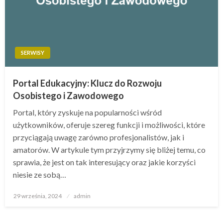
SERWISY
Portal Edukacyjny: Klucz do Rozwoju
Osobistego i Zawodowego
Portal, który zyskuje na popularności wśród
użytkowników, oferuje szereg funkcji i możliwości, które
przyciągają uwagę zarówno profesjonalistów, jak i
amatorów. W artykule tym przyjrzymy się bliżej temu, co
sprawia, że jest on tak interesujący oraz jakie korzyści
niesie ze sobą…
Opublikowane
29 września, 2024
admin
w