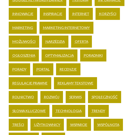
INNOWACJE
INSPIRACJE
INTERNET
KORZYŚCI
MARKETING
MARKETING INTERNETOWY
MOŻLIWOŚCI
NARZĘDZIA
OFERTA
OGŁOSZENIA
OPTYMALIZACJA
PORADNIKI
PORADY
PORTAL
RECENZJE
REGULACJE PRAWNE
REKLAMY TEKSTOWE
ROLNICTWO
ROZWÓJ
SERWIS
SPOŁECZNOŚĆ
SŁOWA KLUCZOWE
TECHNOLOGIA
TRENDY
TREŚCI
UŻYTKOWNICY
WSPARCIE
WSPÓLNOTA