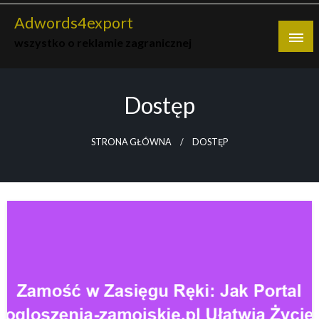
Skip
Adwords4export
to
wszystko o reklamie zagranicznej
content
Dostęp
STRONA GŁÓWNA
DOSTĘP