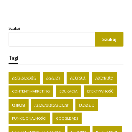
Szukaj
Szukaj
Tagi
AKTUALNOŚCI
ANALIZY
ARTYKUŁ
ARTYKUŁY
CONTENT MARKETING
EDUKACJA
EFEKTYWNOŚĆ
FORUM
FORUM DYSKUSYJNE
FUNKCJE
FUNKCJONALNOŚCI
GOOGLE ADS
GOOGLE KEYWORD PLANNER
HISTORIA
INFORMACJE