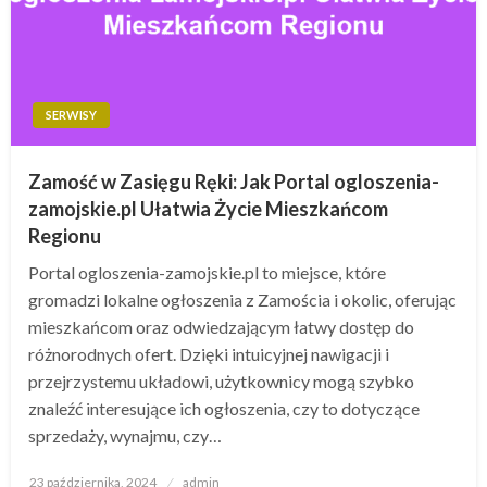
SERWISY
Zamość w Zasięgu Ręki: Jak Portal ogloszenia-
zamojskie.pl Ułatwia Życie Mieszkańcom
Regionu
Portal ogloszenia-zamojskie.pl to miejsce, które
gromadzi lokalne ogłoszenia z Zamościa i okolic, oferując
mieszkańcom oraz odwiedzającym łatwy dostęp do
różnorodnych ofert. Dzięki intuicyjnej nawigacji i
przejrzystemu układowi, użytkownicy mogą szybko
znaleźć interesujące ich ogłoszenia, czy to dotyczące
sprzedaży, wynajmu, czy…
Opublikowane
23 października, 2024
admin