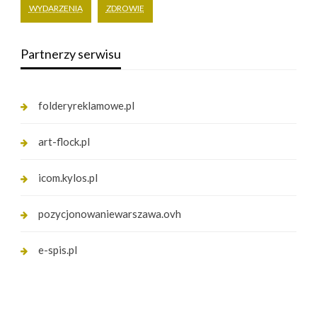
WYDARZENIA
ZDROWIE
Partnerzy serwisu
folderyreklamowe.pl
art-flock.pl
icom.kylos.pl
pozycjonowaniewarszawa.ovh
e-spis.pl